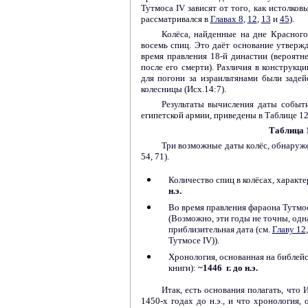
Тутмоса
IV
зависят от того, как истолко
рассматривался в
Главах 8
,
12
,
13
и
45
).
Колёса, найденные на дне Красного
восемь спиц. Это даёт основание утвержд
время правления 18-й династии (вероятн
после его смерти). Различия в конструкци
для погони за израильтянами были заде
колесницы (Исх.14:7).
Результаты вычисления даты событ
египетской армии, приведены в Таблице 12
Таблица 
Три возможные даты колёс, обнаруже
54, 71).
Количество спиц в колёсах, характе
н.э.
Во время правления фараона Тутмо
(
Возможно, эти годы не точны, одн
приблизительная дата (см.
Главу 12
Тутмосе
IV
)
).
Хронология, основанная на библейс
книги):
~1446 г. до н.э.
Итак, есть основания полагать, что
1450-х годах до н.э., и что хронология, 