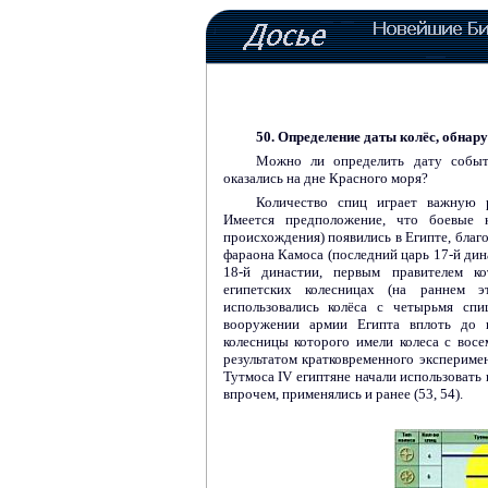
50. Определение даты колёс, обнар
Можно ли определить дату событи
оказались на дне Красного моря?
Количество спиц играет важную р
Имеется предположение, что боевые к
происхождения) появились в Египте, благо
фараона Камоса (последний царь 17-й дина
18-й династии, первым правителем к
египетских колесницах (на раннем э
использовались колёса с четырьмя сп
вооружении армии Египта вплоть до
колесницы которого имели колеса с вос
результатом кратковременного эксперимен
Тутмоса
IV
египтяне начали использовать 
впрочем, применялись и ранее (53, 54).