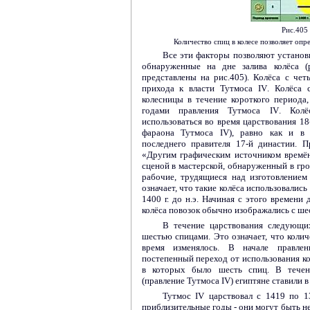
Рис.405
Количество спиц в колесе позволяет опр
Все эти факторы позволяют установи
обнаруженные на дне залива колёса (р
представлены на рис.405). Колёса с че
прихода к власти Тутмоса
IV
. Колёса 
колесницы в течение короткого периода
годами правления Тутмоса
IV
. Кол
использоваться во время царствования 18
фараона Тутмоса
IV
), равно как и в 
последнего правителя 17-й династии. 
«Другим графическим источником врем
сценой в мастерской, обнаруженный в гр
рабочие, трудящиеся над изготовлением
означает, что такие колёса использовались
1400 г. до н.э. Начиная с этого времени 
колёса повозок обычно изображались с ше
В течение царствования следующих
шестью спицами. Это означает, что колич
время изменялось. В начале правле
постепенный переход от использования ко
в которых было шесть спиц. В течен
(правление Тутмоса
IV
) египтяне ставили в
Тутмос
IV
царствовал с 1419 по 13
приблизительные годы - они могут быть н