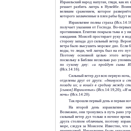
Израильский народ напуган, глядя, как их
решает разбить лагерь в Нувейбе. Вои
великим сражением, которое развернё
которого захваченные в плен рабы будут в
Израильтяне полны страха (Исх.14:10
получает указания от Господа. Во-первых
противников. Египтян покрыла тьма и у ни
ожидания. Моисей простирает руку и вод
сторону запада дул сильный ветер. Вероя
ветра было высушить морское дно. Если б
воды, то люди, чей лагерь был на его пут
Поэтому основной целью этого ветра
поскольку в Библии несколько раз упомин
по сухому дну:
«и пройдут сыны Из
(Исх.14:16).
Сильный ветер дул всю первую ночь, 
отделены друг от друга:
«двинулся и с
позади их; и вошёл в средину между с
[сынов] Израилевых»
(Исх.14:19,20);
«И н
ночь»
(Исх.14:20).
Так прошли первый день и первая ноч
На второй день израильтяне на
Возможно, они тронулись в путь рано утро
сильный ветер дул только в ночное время
друга столпом облачным, поэтому израи
море, следуя за Моисеем. Известно, что 
препятствий. Израильтяне были окружен