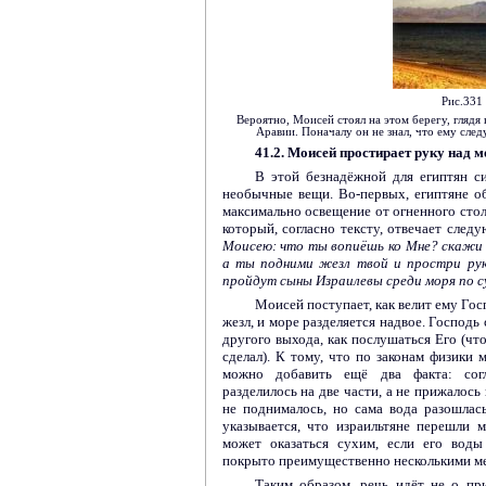
Рис.331
Вероятно, Моисей стоял на этом берегу, глядя
Аравии. Поначалу он не знал, что ему след
41.2. Моисей простирает руку над 
В этой безнадёжной для египтян с
необычные вещи. Во-первых, египтяне о
максимально освещение от огненного стол
который, согласно тексту, отвечает сле
Моисею: что ты вопиёшь ко Мне? скажи 
а ты подними жезл твой и простри руку
пройдут сыны Израилевы среди моря по 
Моисей поступает, как велит ему Гос
жезл, и море разделяется надвое. Господь 
другого выхода, как послушаться Его (что
сделал). К тому, что по законам физики 
можно добавить ещё два факта: сог
разделилось на две части, а не прижалось
не поднималось, но сама вода разошлась
указывается, что израильтяне перешли 
может оказаться сухим, если его воды
покрыто преимущественно несколькими мет
Таким образом, речь идёт не о пр