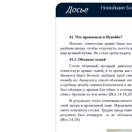
41. Что произошло в Нувейбе?
Похоже, египетская армия была по
разбили лагерь, чтобы отдохнуть, поесть 
ими великой битвы. Но стало происходить 
41.1. Объятые тьмой
Столп облачный, который двигался
египетскую армию тьмой, в то время как 
двинулся Ангел Божий, шедший пред ста
позади их; двинулся и столп облачный от 
в средину между станом Египетским и ме
был облаком и мраком для одних и освещал
одни с другими во всю ночь»
(Исх.14:19,20)
В результате этого египтянам ничего
свой лагерь в кромешной тьме. Израильтя
свете огненного столпа. Трудно представит
результат был очевиден:
«и не сблизил
(Исх.14:20).