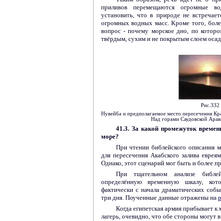
приливов перемещаются огромные во
установить, что в природе не встречаетс
огромных водных масс. Кроме того, боле
вопрос - почему морское дно, по которо
твёрдым, сухим и не покрытым слоем осад
Рис.332
Нувейба и предполагаемое место пересечения Кра
Над горами Саудовской Арав
41.3. За какой промежуток времен
море?
При чтении библейского описания м
для пересечения Акабского залива евреям
Однако, этот сценарий мог быть и более 
При тщательном анализе библе
определённую временную шкалу, кото
фактически с начала драматических соб
три дня. Поученные данные отражены на
р
Когда египетская армия прибывает к м
лагерь, очевидно, что обе стороны могут в