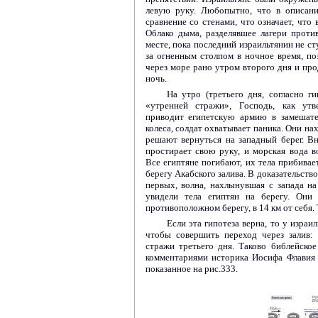
левую руку. Любопытно, что в описани
сравнение со стенами, что означает, что
Облако дыма, разделявшее лагери против
месте, пока последний израильтянин не с
за огненным столпом в ночное время, по
через море рано утром второго дня и п
ночь.
На утро (третьего дня, согласно ги
«утренней стражи», Господь, как утв
приводит египетскую армию в замешате
колеса, солдат охватывает паника. Они на
решают вернуться на западный берег. В
простирает свою руку, и морская вода в
Все египтяне погибают, их тела прибивае
берегу Акабского залива. В доказательств
первых, волна, нахлынувшая с запада на 
увидели тела египтян на берегу. Они
противоположном берегу, в 14 км от себя.
Если эта гипотеза верна, то у израи
чтобы совершить переход через залив:
стражи третьего дня. Таково библейско
комментариями историка Иосифа Флавия 
показанное на
рис.333
.