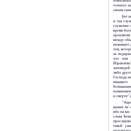
относитьс
точного и
своим сыно
Бог ж
и так слу
служение 
время бог
проклятия
между обы
называют д
тем, котор
за подарк
что они 
Израилев
заповедей
либо друго
Господь н
никакого
безнаказа
повиновен
к смерти”
“Аар
ваших не 
ибо на ва
слова Бож
прославлюс
такой уж
результат