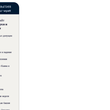
айт
хи и
и
ыл допущен
 и падение
пления
 Каина и
ох
опа
я неделя
кая башня
 Авраама