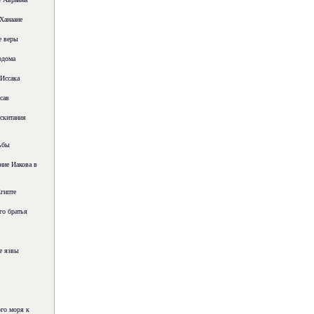
Ханаане
е веры
одома
Иссака
сав
 скитания
ьбы
ие Иакова в
гипте
го братья
е язвы
го моря к