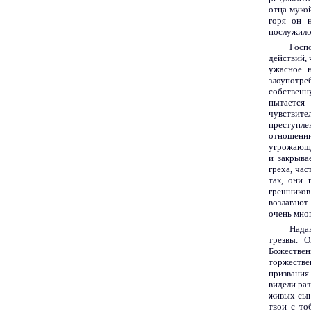
отца муко
горя он 
послужило 
Госп
действий, 
ужасное н
злоупотр
собственн
пытаетс
чувствите
преступле
отношении
угрожающу
и закрыва
греха, час
так, они 
грешнико
возлагают
очень мног
Надав
трезвы. 
Божествен
торжестве
призвания
видели ра
живых сын
твои с то