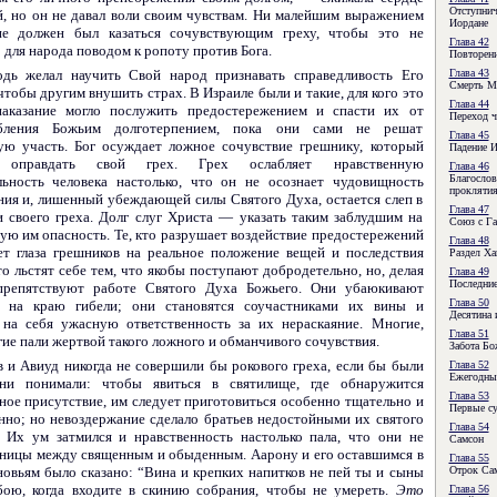
Отступнич
й, но он не давал воли своим чувствам. Ни малейшим выражением
Иордане
не должен был казаться сочувствующим греху, чтобы это не
Глава 42
для народа поводом к ропоту против Бога.
Повторени
одь желал научить Свой народ признавать справед­ливость Его
Глава 43
Смерть М
чтобы другим внушить страх. В Израиле были и такие, для кого это
Глава 44
аказание могло послужить предостережением и спасти их от
Переход ч
ебления Божьим долготерпением, пока они сами не решат
Глава 45
ую участь. Бог осуждает ложное сочувствие грешнику, который
Падение И
я оправдать свой грех. Грех ослабляет нравственную
Глава 46
Благослов
льность человека настолько, что он не осознает чудовищность
прокляти
ния и, лишенный убеждающей силы Святого Духа, остается слеп в
Глава 47
 своего греха. Долг слуг Христа — указать таким заблудшим на
Союз с Га
ю им опасность. Те, кто разрушает воздействие предостережений
Глава 48
ет глаза грешников на реальное положение вещей и последствия
Раздел Ха
то льстят себе тем, что якобы поступают добродетельно, но, делая
Глава 49
Последние
препятствуют работе Святого Духа Божьего. Они убаюкивают
Глава 50
в на краю гибели; они становятся соучастниками их вины и
Десятина 
 на себя ужасную ответственность за их нераскаяние. Многие,
Глава 51
ие пали жертвой такого ложного и обманчивого сочувствия.
Забота Бо
 и Авиуд никогда не совершили бы рокового греха, если бы были
Глава 52
Ежегодны
Они понимали: чтобы явиться в святилище, где обнаружится
Глава 53
ное присутствие, им следует приготовиться особенно тщательно и
Первые су
нно; но невоздержание сделало братьев недостойными их святого
Глава 54
. Их ум затмился и нравственность настолько пала, что они не
Самсон
зницы между священным и обыденным. Аарону и его оставшимся в
Глава 55
овьям было сказано: “Вина и крепких напитков не пей ты и сыны
Отрок Са
бою, когда входите в скинию собрания, чтобы не умереть.
Это
Глава 56