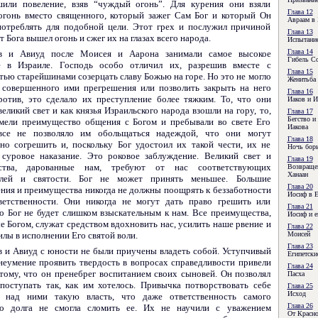
или повеление, взяв “чуждый огонь”. Для курения они взяли
Глава 12
гонь вместо священного, который зажег Сам Бог и который Он
Авраам в 
потреблять для подобной цели. Этот грех и послужил причиной
Глава 13
от Бога вышел огонь и сжег их на глазах всего народа.
Испытани
Глава 14
в и Авиуд после Моисея и Аарона занимали самое высокое
Гибель С
е в Израиле. Господь особо отличил их, разрешив вместе с
Глава 15
тью старейшинами созерцать славу Божью на горе. Но это не могло
Женитьба 
 совершенного ими прегрешения или позволить закрыть на него
Глава 16
против, это сделало их преступление более тяжким. То, что они
Иаков и И
еликий свет и как князья Израильского народа взошли на гору, то,
Глава 17
Бегство и
мели преимущество общения с Богом и пребывали во свете Его
Иакова
овсе не позволяло им обольщаться надеждой, что они могут
Глава 18
нно согрешить и, поскольку Бог удостоил их такой чести, их не
Ночь бор
 суровое наказание. Это роковое заблуждение. Великий свет и
Глава 19
ства, дарованные нам, требуют от нас соответствующих
Возвращен
Ханаан
елей и святости. Бог не может принять меньшее. Большие
Глава 20
ения и преимущества никогда не должны поощрять к беззаботности
Иосиф в Е
ветственности. Они никогда не могут дать право грешить или
Глава 21
то Бог не будет слишком взыскательным к нам. Все преимущества,
Иосиф и е
е Богом, служат средством вдохновить нас, усилить наше рвение и
Глава 22
илы в исполнении Его святой воли.
Моисей
Глава 23
в и Авиуд с юности не были приучены владеть собой. Уступчивый
Египетски
 неумение проявить твердость в вопросах справедливости привели
Глава 24
 тому, что он пренебрег воспитанием своих сыновей. Он позволял
Пасха
поступать так, как им хотелось. Привычка потворствовать себе
Глава 25
Исход
а над ними такую власть, что даже ответственность самого
Глава 26
го долга не смогла сломить ее. Их не научили с уважением
От Красно