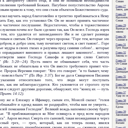
я к авторитету своего отца, и они не понимали необходимости
Синаю
сполнения требований Божьих. Пагубное попустительство Аарона
Глава 27
вьям привело к тому, что они стали объектом Божественного суда.
Закон, да
Глава 28
елал научить народ благоговейно и трепетно приближаться к Нему
Идолопок
жить Ему, как это установил Он. Он не может принять частичное
Синая
и частичное послушание. Недостаточно, чтобы в торжественное
Глава 29
Вражда са
ослужения
почти все
было сделано так, как Он велел. Господь изрек
закона
 тем, кто удалится от заповеданного Им и не сделает разницы
Глава 30
чным и святым. Он говорит через пророка: “Горе тем, которые зло
Скиния и 
обром, и добро злом, тьму почитают светом, и свет тьмою!... Горе
Глава 31
ые мудры в своих глазах и разумны пред самими собою!... которые
Грех Нада
и оправдывают виновного и правых лишают законного!... потому
Глава 32
Законы и 
отвергли закон Господа Саваофа и презрели слово Святого
Глава 33
а”
(Ис. 5:20—24).
Пусть никто не обманывает себя, что часть
От Синая 
 Божьих не обязательна и что Он вместо требуемого примет что-
Глава 34
е. Пророк Иеремия говорит: “Кто это говорит: "и то бывает, чему
Двенадцат
е повелел быть"?”
(Пл. Иер. 3:37).
Бог не дал в Священном Писании
Глава 35
 указания относительно того, что люди могут поступать
Восстание
нно, как им заблагорассудится. Кто уклоняется от строгого пути
Глава 36
В пустын
ия и следует другими дорогами, обнаружит, что “конец их — путь
Глава 37
(Притч. 14:12).
Удар по с
ону же и Елеазару и Ифамару, сынам его, Моисей сказал: “голов
Глава 38
Путешеств
обнажайте и одежд ваших не раздирайте, чтобы вам не умереть...
Едома
с елей помазания Господня”. Великий вождь напомнил своему брату
Глава 39
ьи: “В приближающихся ко Мне освящусь и пред всем народом
Завоевани
ь”. Аарон молчал. Смерть его сыновей, такая неожиданная и через
Глава 40
асный грех, — грех, который, как он теперь понял, явился
Валаам
ом его личного пренебрежения своим долгом, — сжимала сердце
Глава 41