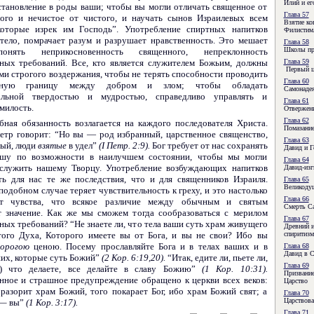
Илий и ег
становление в роды ваши; чтобы вы могли отличать священное от
Глава 57
ого и нечистое от чистого, и научать сынов Израилевых всем
Взятие ко
которые изрек им Господь”. Употребление спиртных напитков
Филистим
 тело, помрачает разум и разрушает нравственность. Это мешает
Глава 58
Школы пр
нять неприкосновенность священного, непреклонность
ных требований. Все, кто является служителем Божьим, должны
Глава 59
Первый ц
ми строгого воздержания, чтобы не терять способности проводить
Глава 60
енную границу между добром и злом; чтобы обладать
Самонадея
альной твердостью и мудростью, справедливо управлять и
Глава 61
милость.
Отвержени
Глава 62
ная обязанность возлагается на каждого последова­теля Христа.
Помазание
етр говорит: “Но вы — род избранный, царственное священство,
Глава 63
тый, люди
взятые
в удел”
(I Петр. 2:9).
Бог требует от нас сохранять
Давид и Г
ушу по возможности в наилучшем состоянии, чтобы мы могли
Глава 64
служить нашему Творцу. Употребление возбуждающих напитков
Давид-изг
ть для нас те же последствия, что и для священников Израиля.
Глава 65
Великоду
подобном случае теряет чувствительность к греху, и это настолько
Глава 66
ет чувства, что всякое различие между обычным и святым
Смерть Са
т значение. Как же мы сможем тогда сообразоваться с мерилом
Глава 67
ных требований? “Не знаете ли, что тела ваши суть храм живущего
Древний 
того Духа, Которого имеете вы от Бога, и вы не свои? Ибо вы
спиритизм
дорогою
ценою. Посему прославляйте Бога и в телах ваших и в
Глава 68
Давид в С
их, которые суть Божий”
(2 Кор. 6:19,20).
“Итак, едите ли, пьете ли,
Глава 69
е) что делаете, все делайте в славу Божию”
(1 Кор. 10:31).
Призвание
нное и страшное предупреждение обращено к церкви всех веков:
Царство
 разорит храм Божий, того покарает Бог, ибо храм Божий свят; а
Глава 70
Царствова
 —
вы”
(1 Кор. 3:17).
Глава 71