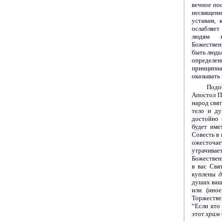
вечное по
несвященн
уставам, 
ослабляет
людям по
Божествен
быть людь
определ
принципи
оказывать 
Подоб
Апостол П
народ свя
тело и д
достойно 
будет име
Совесть в 
ожесточа
утрачивае
Божествен
в вас Свя
куплены
душах ваш
или (ино
Торжестве
“Если кто
этот
храм