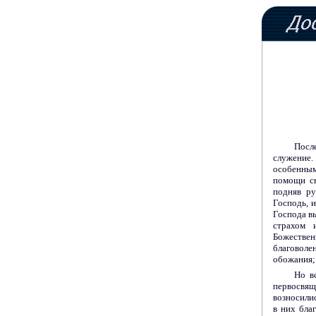
Посл
служение.
особенны
помощи св
подняв ру
Господь, 
Господа в
страхом 
Божествен
благоволе
обожания; 
Но в
первосвящ
возносилис
в них бла