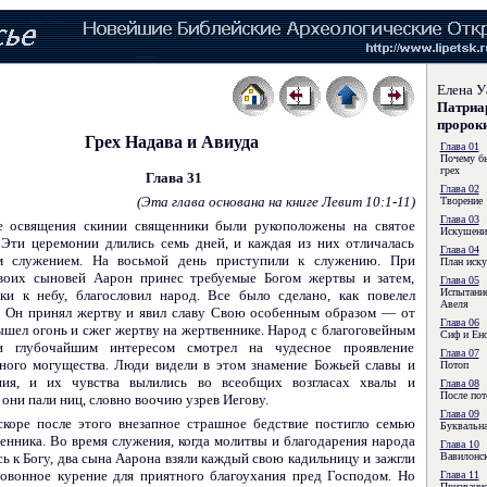
Елена У
Патриар
пророк
Грех Надава и Авиуда
Глава 01
Почему б
грех
Глава 31
Глава 02
(Эта глава основана на книге Левит 10:1-11)
Творение
Глава 03
е освящения скинии священники были рукоположены на святое
Искушение
 Эти церемонии длились семь дней, и каждая из них отличалась
Глава 04
м служением. На восьмой день приступили к служению. При
План иску
оих сыновей Аарон принес требуемые Богом жертвы и затем,
Глава 05
Испытание
ки к небу, благословил народ. Все было сделано, как повелел
Авеля
и Он принял жертву и явил славу Свою особенным образом — от
Глава 06
ышел огонь и сжег жертву на жертвеннике. Народ с благоговейным
Сиф и Ен
и глубочайшим интересом смотрел на чудесное проявление
Глава 07
ного могущества. Люди видели в этом знамение Божьей славы и
Потоп
ния, и их чувства вылились во всеобщих возгласах хвалы и
Глава 08
После пот
они пали ниц, словно воочию узрев Иегову.
Глава 09
скоре после этого внезапное страшное бедствие постигло семью
Буквальна
енника. Во время служения, когда молитвы и благодарения народа
Глава 10
ь к Богу, два сына Аарона взяли каждый свою кадильницу и зажгли
Вавилонс
говонное курение для приятного благоухания пред Господом. Но
Глава 11
Призвание