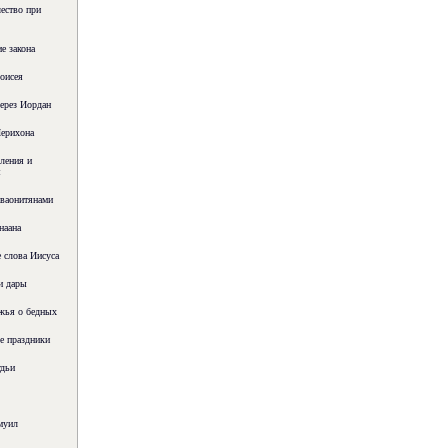
ество при
е закона
оисея
ерез Иордан
ерихона
ления и
я
ваонитянами
наана
 слова Иисуса
и дары
жья о бедных
е праздники
дьи
муил