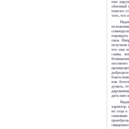
они наруш
обычный о
повелел у
того, что 
Нада
положени
семьюдеся
оправдать
глаза. На
получили в
что они и
славы, в
безнаказа
постигнет
преимуще
добродет
благослов
или безот
думать, ч
дарованны
дать нам с
Нада
характер,
их отца к
сыновьям 
приобрел
священно