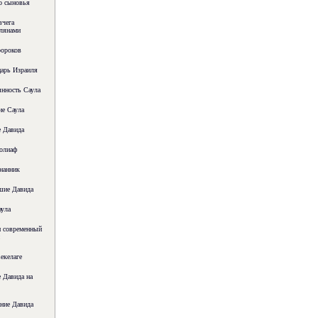
о сыновья
вчега
лянами
ороков
арь Израиля
нность Саула
е Саула
 Давида
олиаф
нанник
шие Давида
ула
и современный
екелаге
 Давида на
ние Давида