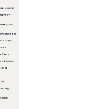
нный Израилю
лонство у
таны против
служение в ней
ва и Авиуда
заветы
к Кадесу
ь соглядатаев
 Корея
е
кале
ие вокруг
е Васана