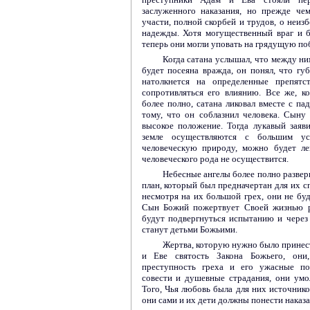
заслуженного наказания, но прежде че
участи, полной скорбей и трудов, о неиз
надежды. Хотя могущественный враг и б
теперь они могли уповать на грядущую по
Когда сатана услышал, что между ни
будет посеяна вражда, он понял, что губ
натолкнется на определенные препятс
сопротивляться его влиянию. Все же, к
более полно, сатана ликовал вместе с па
тому, что он соблазнил человека. Сыну
высокое положение. Тогда лукавый заяв
земле осуществляются с большим ус
человеческую природу, можно будет ле
человеческого рода не осуществится.
Небесные ангелы более полно разве
план, который был предначертан для их сп
несмотря на их большой грех, они не буд
Сын Божий пожертвует Своей жизнью р
будут подвергнуться испытанию и через
станут детьми Божьими.
Жертва, которую нужно было принест
и Еве святость Закона Божьего, они,
преступность греха и его ужасные по
совести и душевные страдания, они умо
Того, Чья любовь была для них источнико
они сами и их дети должны понести наказа