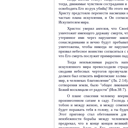
тогда, движимые чувством сострадания и 
освободить Его из рук убийц! Но этого в
Христу предстояло перенести насмешки и
частью плана искупления, и Он согласи
Искупителем мира.
Христос уверил ангелов, что Сво
уничтожит имеющего державу смерти, чт
утерянное ими через нарушение закон
сонаследниками и вечно будут пребыва
уничтожены, чтобы никогда не нарушат
призвал небесное воинство согласиться с 
что Его смерть послужит примирению падш
Тогда неизъяснимая радость на
искупленного мира превосходили страд
сводами небесных чертогов прозвучали
должен был огласить вифлеемские холмы -
мир, в человеках благоволение" (Лк. 2:14)
сотворения земли, было "общее ликовани
Божий восклицали от радости" (Иов.38:7).
О плане спасения человеку вперв
произнесенном сатане в саду. Господь
тобою и между женою, и между семенем
будет поражать тебя в голову, а ты будеш
Этот приговор стал обетованием для
неизбежности борьбы между человеко
предрекал, что в конце концов велики
преступники Адам и Ева стояли пе