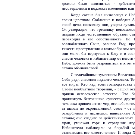
должно было выясниться - действит
несовершенны и подлежат изменению или 
Когда сатана был низвергнут с Неб
своим царством. Соблазнив и победив А
своей цели, поскольку они, уверял лукав
Он утверждал, что грешнику невозможн
падшие люди естественным образом ста
переходил в его собственность. Но 
возлюбленного Сына, равного Ему, пр
тяжесть преступления и таким образом от
они могли бы вернуться к Богу и в сво
спасти человека и избавить мир от власти 
Небе, должна была разрешиться в этом м
сатана объявил своей.
С величайшим изумлением Вселенная 
Себя ради спасения падшего человека. То
все миры, Кто над всем господствовал 
Своем необъятном творении, - решил ос
приняв человеческое естество. Это 
проникнуть безгрешные существа други
человека пришел в этот мир, все небожите
за шагом по окровавленной стезе - от 
оскорбления и насмешки, нанесенные Х
сатаны; оно следило за действиями злых 
мрак, умножая горе и страдания люд
Небожители наблюдали за борьбой м
становилась все ожесточеннее. И когда 