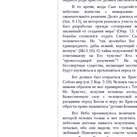
В то время, когда Сын ходатайст
небесные воинства с невыразимо 
окончательного решения. Долго длилось эт
(Зах. 6:13), на котором решалась участь 
был разработан прежде сотворения м
закланный от создания мира" (Откр. 13: 
борьбы согласился отдать Своего С
человечества. Но "так возлюбил Бо
единородного, дабы всякий, верующий 
вечную" (Ин.3:16). О, тайна искупления! 
ответившему на Его чувство! Кто 
"превосходящей разумение"? На п
бессмертные существа, желающие пости
будут изумляться и преклоняться перед ее
Бог должен был открыться во Христ
Собою мир (см. 2 Кор. 5:19). Человек так 
никоим образом не мог примириться с Тем
Но Христос, искупив человека из-по
Божественную силу с человеческой н
раскаяние перед Богом и веру во Христ
обрести право называться "детьми Божиими"
Все Небо проникнулось величием 
которой человек только и мог получить
небесным ангелам замысел искупления,
печалью, ибо они видели, что только 
любимый Повелитель мог спасти челов