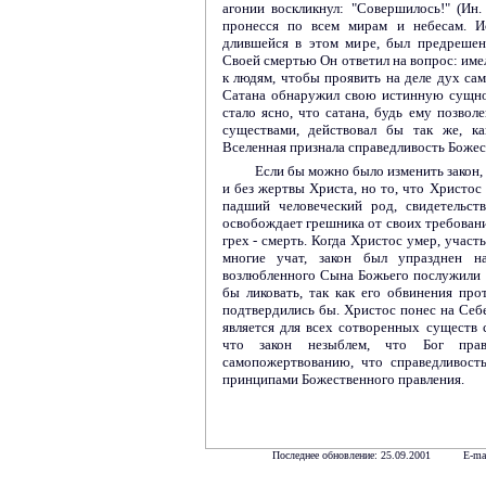
агонии воскликнул: "Совершилось!" (Ин
пронесся по всем мирам и небесам. И
длившейся в этом мире, был предрешен
Своей смертью Он ответил на вопрос: име
к людям, чтобы проявить на деле дух са
Сатана обнаружил свою истинную сущно
стало ясно, что сатана, будь ему позвол
существами, действовал бы так же, к
Вселенная признала справедливость Божес
Если бы можно было изменить закон, 
и без жертвы Христа, но то, что Христос
падший человеческий род, свидетельст
освобождает грешника от своих требований
грех - смерть. Когда Христос умер, участ
многие учат, закон был упразднен н
возлюбленного Сына Божьего послужили бы
бы ликовать, так как его обвинения пр
подтвердились бы. Христос понес на Себе 
является для всех сотворенных существ 
что закон незыблем, что Бог пра
самопожертвованию, что справедливост
принципами Божественного правления.
Последнее обновление: 25.09.2001 E-ma