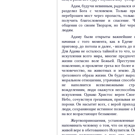
Адам, будучи невинным, радовался о
разделил Бога с человеком. Только п
переброшен мост через пропасть, только
получить благословение и спасение. 
общения со своим Творцом, но Бог чере
людям.
Адаму были открыты важнейшие со
начиная с того момента, как в Едеме
приговор, до потопа и далее, - вплоть до
Для Адама не осталось тайной и то что, 
искупления всего мира, многие предпоч
жизни согласно воле Божьей. Преступн
поколению, и проклятие греха все более 
человечество, на животных и землю. Дн
греховного образа жизни. Он будет выро
моральном отношении, утрачивая способно
не наполнится всевозможными стр
вожделениям, люди окажутся неспособн
искупления. Однако Христос верен Свое
Небо, сочувствуя грешникам, призывая их
пороки. Он насытит всех, с верой приход
люди, сохраняющие истинное познание о Б
на все возрастающее беззаконие.
Жертвоприношения, установленные
напоминать человеку о том, что он нужда
живой вере в обетованного Искупителя. О
падшему человечеству о том, что грех