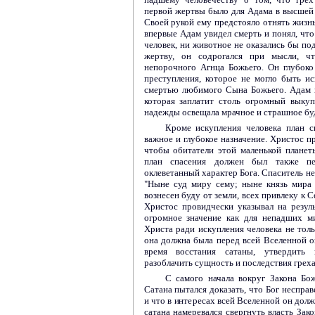
первой жертвы было для Адама в высшей
Своей рукой ему предстояло отнять жизнь,
впервые Адам увидел смерть и понял, что 
человек, ни животное не оказались бы по
жертву, он содрогался при мысли, чт
непорочного Агнца Божьего. Он глубоко
преступления, которое не могло быть и
смертью любимого Сына Божьего. Адам 
которая заплатит столь огромный выкуп
надежды освещала мрачное и страшное буд
Кроме искупления человека план с
важное и глубокое назначение. Христос пр
чтобы обитатели этой маленькой планет
план спасения должен был также пе
оклеветанный характер Бога. Спаситель не
"Ныне суд миру сему; ныне князь мира 
вознесен буду от земли, всех привлеку к С
Христос провидчески указывал на резул
огромное значение как для непадших ми
Христа ради искупления человека не толь
она должна была перед всей Вселенной о
время восстания сатаны, утвердить 
разоблачить сущность и последствия греха
С самого начала вокруг Закона Бож
Сатана пытался доказать, что Бог несправ
и что в интересах всей Вселенной он долж
сатана намеревался свергнуть власть Зак