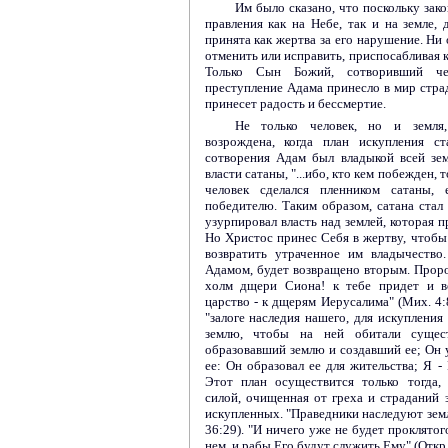
Им было сказано, что поскольку зак
правления как на Небе, так и на земле,
принята как жертва за его нарушение. Ни 
отменить или исправить, приспосабливая к
Только Сын Божий, сотворивший че
преступление Адама принесло в мир страд
принесет радость и бессмертие.
Не только человек, но и земля
возрождена, когда план искупления ст
сотворения Адам был владыкой всей зем
власти сатаны, "...ибо, кто кем побежден, т
человек сделался пленником сатаны,
победителю. Таким образом, сатана стал "
узурпировал власть над землей, которая 
Но Христос принес Себя в жертву, чтобы 
возвратить утраченное им владычество
Адамом, будет возвращено вторым. Пророк
холм дщери Сиона! к тебе придет и во
царство - к дщерям Иерусалима" (Мих. 4:
"залоге наследия нашего, для искупления у
землю, чтобы на ней обитали сущест
образовавший землю и создавший ее; Он у
ее: Он образовал ее для жительства; Я - 
Этот план осуществится только тогда,
силой, очищенная от греха и страданий 
искупленных. "Праведники наследуют землю
36:29). "И ничего уже не будет проклятог
нем, и рабы Его будут служить Ему" (Откр.