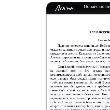
План искуп
Глава 0
Падение человека наполнило Небо п
оказался запятнан проклятием греха, и на
страдание и смерть. Казалось, не было ни
Ангелы перестали петь свои хвалебные 
царила глубокая скорбь о разрушениях, п
Сын Божий, прославленный Повелите
на падший род, и Его сердце напо
поднимавшиеся к небу вопли потерянног
еще раньше был создан план искуплен
требовал жизни грешника. Во всей Всел
человека мог бы удовлетворить требова
закон свят в той же мере, что и Сам Б
искупить совершенное беззаконие. Никт
падшего человека из-под проклятия закона
Небом. Христос должен был принять на 
отвратительный Святому Богу, что он раз
падшего рода Христос должен был войти в 