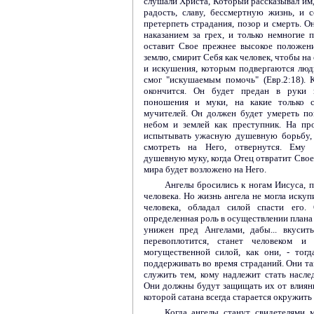
слушали Христа, Который рассказывал им, 
радость, славу, бессмертную жизнь, и
претерпеть страдания, позор и смерть. О
наказанием за грех, и только немногие
оставит Свое прежнее высокое положени
землю, смирит Себя как человек, чтобы на
и искушения, которым подвергаются люд
смог "искушаемым помочь" (Евр.2:18). 
окончится. Он будет предан в руки н
поношения и муки, на какие только с
мучителей. Он должен будет умереть п
небом и землей как преступник. На пр
испытывать ужасную душевную борьбу, 
смотреть на Него, отвернутся. Ему 
душевную муку, когда Отец отвратит Свое 
мира будет возложено на Него.
Ангелы бросились к ногам Иисуса, п
человека. Но жизнь ангела не могла искуп
человека, обладал силой спасти его.
определенная роль в осуществлении плана
унижен пред Ангелами, дабы... вкусить
перевоплотится, станет человеком и
могущественной силой, как они, - тог
поддерживать во время страданий. Они т
служить тем, кому надлежит стать наслед
Они должны будут защищать их от влияния
которой сатана всегда старается окружить
Когда ангелы станут свидетелями 