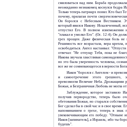
смиловаться над ним. Борьба продолжалас
неожиданно незнакомец коснулся бедра Иа
Только теперь патриарх понял. Кто был Тот
почему, прилагая почти сверхчеловечески
Он боролся с Небесным Вестником. Эт
который явился Иакову. Искалеченный, ис
отпустил Его. В полном изнеможении и
"плакал и умолял Его". (Ос. 12:4). Он дол
грех прощен. Даже физическая боль не 
Решимость все возрастала, вера крепла, 
освободиться. Ангел настаивал: "Отпусти
отвечал: "Не отпущу Тебя, пока не благ
Иакова звучала хвастливая самонадеянност
но это была уверенность человека, созна
все же не сомневающегося в верности Бога
Иаков "боролся с Ангелом - и превозм
и самоотречение этого грешного, за
превозмогли Величие Неба. Дрожащими р
Божьи, и Безграничная Любовь не могла о
Заблуждение, которое заставило И
получив первородство, теперь было оч
обетования Божьи, но старался собственн
Бог сделал бы в свой час и в свое время. Е
напоминанием о грехе, теперь в знак 
увековечивающим его победу. "Отныне имя
Иаков [запинатель], а Израиль; ибо ты бор
будешь".