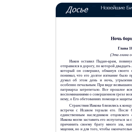
Ночь бор
Глава 1
(Эта глава о
Иаков оставил Падан-арам, повину
отправился в дорогу, по которой двадцать л
который он совершил, обманув своего о
понимал, что его долгое изгнание было п
думал об этом день и ночь, угрызения
особенно печальным. При виде возвышаю
патриарха затрепетало. Все прошлое яс
воспоминаниями о совершенном грехе возн
нему, о Его обетованиях помощи и защиты
Странствия Иакова близились к концу
встречи с Исавом терзали его. После 
единственным наследником отцовского 
Иакова могли заставить его испугаться за 
причинить своему брату много зла, нап
мщения, но и для того, чтобы окончательн