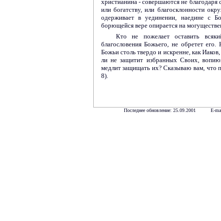
христианина - совершаются не благодаря 
или богатству, или благосклонности ок
одерживает в уединении, наедине с Бо
борющейся вере опирается на могуществе
Кто не пожелает оставить всяк
благословения Божьего, не обретет его.
Божьи столь твердо и искренне, как Иаков
ли не защитит избранных Своих, вопию
медлит защищать их? Сказываю вам, что по
8).
Последнее обновление: 25.09.2001 E-ma