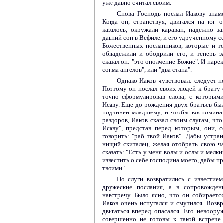
уже давно считал своим.
Снова Господь послал Иакову знам
Когда он, странствуя, двигался на юг 
казалось, окружали караван, надежно з
давний сон в Вефиле, и его удрученному с
Божественных посланников, которые и тог
обнадежили и ободрили его, и теперь 
сказал он: "это ополчение Божие". И наре
сонма ангелов", или "два стана".
Однако Иаков чувствовал: следует п
Поэтому он послал своих людей к брату
точно сформулировав слова, с которым
Исаву. Еще до рождения двух братьев был
подчинен младшему, и чтобы воспомина
раздоров, Иаков сказал своим слугам, чт
Исаву", представ перед которым, они, 
говорить: "раб твой Иаков". Дабы устран
нищий скиталец, желая отобрать свою ча
сказать: "Есть у меня волы и ослы и мелки
известить о себе господина моего, дабы п
твоими".
Но слуги возвратились с известием
дружеские послания, а в сопровожден
навстречу. Было ясно, что он собирается
Иаков очень испугался и смутился. Возвр
двигаться вперед опасался. Его невоор
совершенно не готовы к такой встрече