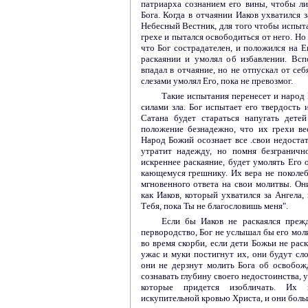
патриарха сознанием его вины, чтобы л
Бога. Когда в отчаянии Иаков ухватился з
Небесный Вестник, для того чтобы испыта
грехе и пытался освободиться от него. Но 
что Бог сострадателен, и положился на Е
раскаянии и умолял об избавлении. Вс
впадал в отчаяние, но не отпускал от се
слезами умолял Его, пока не превозмог.
Такие испытания перенесет и народ 
силами зла. Бог испытает его твердость 
Сатана будет стараться напугать дете
положение безнадежно, что их грехи в
Народ Божий осознает все .свои недоста
утратит надежду, но помня безграничн
искреннее раскаяние, будет умолять Его 
кающемуся грешнику. Их вера не поколебл
мгновенного ответа на свои молитвы. Он
как Иаков, который ухватился за Ангела,
Тебя, пока Ты не благословишь меня".
Если бы Иаков не раскаялся преж
первородство, Бог не услышал бы его моли
во время скорби, если дети Божьи не рас
ужас и муки постигнут их, они будут сло
они не дерзнут молить Бога об освобож
сознавать глубину своего недостоинства, 
которые придется изобличать. Их 
искупительной кровью Христа, и они больш