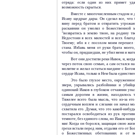
отряда: если один из них примет уда
возможность скрыться.
Вместе с многочисленным стадом и 
Исаву щедрые дары. Он сделал все, что 
вину перед братом и отвратить угрожа
раскаянии он умолял о Божественной з
"возвратись в землю твою, на родину тв
Недостоин я всех милостей и всех благо
Твоему; ибо я с посохом моим перешел 
стана. Избавь меня от руки брата моего,
чтобы он, придшедши, не убил меня и мате
Вот они достигли реки Иавок, и, когд
через поток свою семью, а сам остался на
молитве и желал остаться наедине с Богом
сердце Исава, только в Нем была единстве
Это было глухое место, окруженное
звери, укрывались разбойники и убийц
одинокий Иаков в глубоком отчаянии упал
самым дорогим в жизни, находилось т
Тяжелее всего была мысль, что из-за ег
сердечным воплем и слезами он начал мол
схватила его. Думая, что это какой-нибуд
постарался освободиться из рук против
темноте, без единого слова, но Иаков напря
миг. Когда он боролся, защищая свою жизн
грехи встали перед ним, отдаляя его от Б
о Божественных обетованиях и от вс