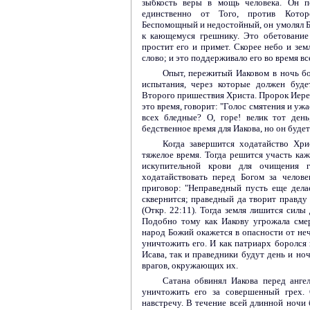
зыбкость веры в мощь человека. Он 
единственно от Того, против Кото
Беспомощный и недостойный, он умолял Бо
к кающемуся грешнику. Это обетование 
простит его и примет. Скорее небо и зем
слово; и это поддерживало его во время вс
Опыт, пережитый Иаковом в ночь бо
испытания, через которые должен буд
Второго пришествия Христа. Пророк Иере
это время, говорит: "Голос смятения и ужа
всех бледные? О, горе! велик тот ден
бедственное время для Иакова, но он будет 
Когда завершится ходатайство Хрис
тяжелое время. Тогда решится участь ка
искупительной крови для очищения г
ходатайствовать перед Богом за челове
приговор: "Неправедный пусть еще дела
сквернится; праведный да творит правду 
(Откр. 22:11). Тогда земля лишится силы
Подобно тому как Иакову угрожала смер
народ Божий окажется в опасности от неч
уничтожить его. И как патриарх боролся 
Исава, так и праведники будут день и ноч
врагов, окружающих их.
Сатана обвинял Иакова перед анге
уничтожить его за совершенный грех.
навстречу. В течение всей длинной ночи