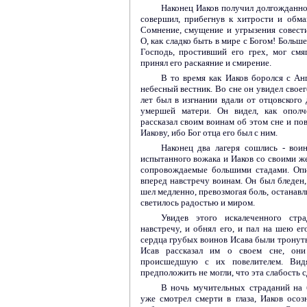
Наконец Иаков получил долгожданное
совершил, прибегнув к хитрости и обма
Сомнение, смущение и угрызения совести,
О, как сладко быть в мире с Богом! Больше
Господь, простивший его грех, мог смя
принял его раскаяние и смирение.
В то время как Иаков боролся с Ан
небесный вестник. Во сне он увидел своег
лет был в изгнании вдали от отцовског
умершей матери. Он видел, как ополч
рассказал своим воинам об этом сне и пов
Иакову, ибо Бог отца его был с ним.
Наконец два лагеря сошлись - вои
испытанного вожака и Иаков со своими же
сопровождаемые большими стадами. Опи
вперед навстречу воинам. Он был бледен,
шел медленно, превозмогая боль, останавл
светилось радостью и миром.
Увидев этого искалеченного стр
навстречу, и обнял его, и пал на шею его
сердца грубых воинов Исава были тронуты
Исав рассказал им о своем сне, они
происшедшую с их повелителем. Вид
предположить не могли, что эта слабость с
В ночь мучительных страданий на бе
уже смотрел смерти в глаза, Иаков осо