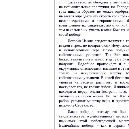
Сатана многих убеждает в том, что 
на незначительные проступки, но Господь
грех никоим образом не может одобрят
пытается оправдать или скрыть свои грех
неисповеданными и непрощенными, 
возвышеннее их свидетельство о личной 
тем печальнее их участь в очах Божьих и
своей победе.
История Иакова свидетельствует о то
введен в грех, но возвратился к Нему, по
и непоколебимой вере Иаков получи
собственными усилиями. Так Бог пок
Божественная сила и милость даруют благ
получить. Подобное произойдет и с 
окруженные опасностями, впавшие в отчая
только на искупительную жертву.
собственными усилиями. В своей беспом
уповать на заслуги распятого и воск
поступает так, не грозит гибель. Длинны
находится перед очами Безграничного.
упущено из нашей жизни. Но Тот, Кто 
рабов, услышит молитву веры и прости
исполнит Свое слово.
Иаков победил, потому что был 
свидетельствует о действенности неотс
научиться этой побеждающей молит
Величайшие победы - как в церкви Х