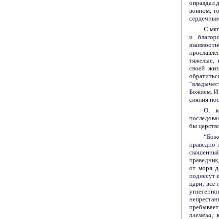
оправдал д
воином, г
сердечным
С мя
и благор
взаимоот
прославле
тяжелые, 
своей жиз
обратитьс
“владычес
Божием. И 
сияния пос
О, к
последова
бы царство
“Бож
праведно 
скошенны
праведник,
от моря д
поднесут е
цари; все
угнетенн
непрестанн
пребывает
племена;
в