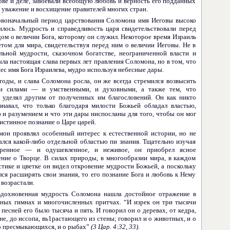
ове и деле, завоевали всеобщую любовь и верность его подданных
 уважение и восхищение правителей многих стран.
рвоначальный период царствования Соломона имя Иеговы высоко
илось. Мудрость и справедливость царя свидетельствовали перед
дом о величии Бога, которому он служил. Некоторое время Израиль
етом для мира, свидетельствуя перед ним о величии Иеговы. Не в
ельной мудрости, сказочном богатстве, неограниченной власти и
ла настоящая слава первых лет правления Соло­мона, но в том, что
ес имя Бога Израилева, мудро используя небесные дары.
оды, и слава Соломона росла, он же всегда стремился возвысить
ми силами — и умственными, и духовными, а также тем, что
 уделял другим от полученных им благословений. Он как никто
знавал, что только благо­даря милости Божьей обладал властью,
 и разумением и что эти дары ниспосланы для того, чтобы он мог
истинное познание о Царе царей.
мон проявлял особенный интерес к естественной истории, но не
ался какой-либо отдельной областью пи знания. Тщательно изучая
оренное — и одушевленное, и неживое, он приобрел ясное
ение о Творце. В силах природы, в многообразии мира, в каждом
стике и цветке он видел откровение мудрости Божьей, а поскольку
ся рас­ширять свои знания, то его познание Бога и любовь к Нему
возрастали.
вдохновенная мудрость Соломона нашла достойное отра­жение в
бных гимнах и многочисленных притчах. “И изрек он три тысячи
 песней его было тысяча и пять. И говорил он о деревах, от кедра,
не, до иссопа, вь1растающего из стены; говорил и о животных, и о
о пре­смыкающихся, и о рыбах”
(3 Цар. 4:32, 33).