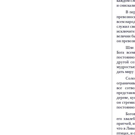
каждом сл
и снискали
В пе
превознос
всем наро
служил св
исклю­чит
величии бы
он превозн
Шли г
Бога все
постоянно
другой со
мудростью
дать миру 
Соло
ограничив
все сотв
представл
дереве, ку
он стремил
постоянно 
Бого
его хвале
притчей, и
что в Лива
птицах, и 