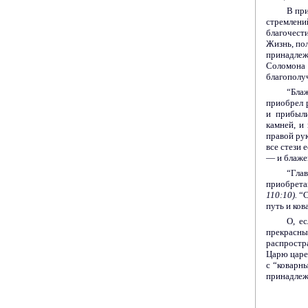
В пр
стремлен
благочест
Жизнь, пол
принадлежи
Соломона
благополу
“Бла
приобрел 
и прибыли
камней, и
правой рук
все стези 
— и блаже
“Гла
приобрета
110:10).
“С
путь и ков
О, е
прекрасны
распростр
Царю царей
с “коварн
при­надле