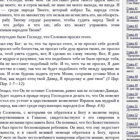
Сон Наву
ца моего; но я отрок малый, не знаю ни моего выхода, ни входа. И
Глава 41
 — среди народа Твоего, который избрал Ты, народа столь
В раскале
нного, что по множеству его нельзя ни исчислить его, ни обозреть.
Глава 42
 рабу Твоему сердце разумное, чтобы судить народ Твой и
Истинное 
ь, что добро и что зло; ибо кто может управлять этим
Глава 43
енным народом Твоим?
Невидимы
Глава 44
гоугодно было Господу, что Соломон просил этого.
В львино
зал ему Бог: за то, что ты просил этого, и не просил себе долгой
Глава 45
Возвращен
просил себе богатства, не просил себе душ врагов твоих, но просил
Глава 46
а, чтоб уметь судить, вот, Я сделаю по слову твоему. Вот, Я даю
"Пророки
е мудрое и разум­ное, так что подобного тебе не было прежде тебя,
подкрепл
ебя не восстанет подобный тебе. И то, чего ты не просил, Я даю
Глава 47
Иисус, сы
гатство и славу, так что не будет подобного тебе между царями во
ангел
вои. И если будешь ходить путем Моим, сохраняя уставы Мои и
Глава 48
Мои, как ходил отец твой Давид, Я продолжу и дни твои”
(3 Цар.
Не воинст
Пар. 1:7—12).
Глава 49
В дни ца
бещал, что Он не оставит Соломона, равно как не оставлял Давида.
Глава 50
будет ходить в правде перед Господом и делать то, что Он повелит
Ездра - с
естол его устоит и царствование возвеличит Израиль как мудрый и
книжник
народ, как свет среди окружающих народов
(см. Втор. 4:6).
Глава 51
Духовное
а Соломона, с которыми он обратился к Богу в молитве перед
Глава 52
жертвенником в Гаваоне, свидетельствуют о его смирении и
Человек 
мом желании прославить Бога. Он пони­мал, что без Божественного
Глава 53
я был просто беспомощным ребенком. Он знал, что ему недостает
Строители
льности, и в своей великой немощи обратился к Богу, прося
Глава 54
Осуждени
 У него не было честолюбивого намерения обрести знание, которое
вымогател