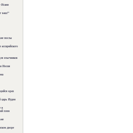
 Исаии
г ваш!"
кие послы
 ассирийского
для язычников
и Иосия
она
щийся крах
 царь Иудеи
 в
ий плен
ьме
ском дворе