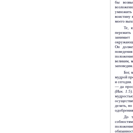
бы возвы
возложенн
умножить 
воистину в
моего выхо
Те, 
пережить 
занимает
окружающи
Он долже
поведения
положение 
великим, 
заповедям.
Бог,
мудрой про
и сегодня.
— да прос
(Иак. 1:5).
муд­рость
осуществят
делать, н
одобрения
До т
собностя
положение
обязанност