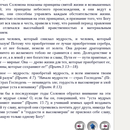
итчах Соломона показаны принципы святой жизни и возвышенных
ий; это принципы небесного проис­хождения, и они ведут к
ию, они способны управлять каждым обстоятельством жизни.
ностью основанная на этих принципах, и признание того, что Богу
т вся хвала и честь, привели к тому, что ранний период правления
 отличался высочайшей нравственностью и материаль­ным
чием.
жен человек, который снискал мудрость, и человек, который
разум! Потому что приобретение ее лучше приобретения серебра,
 от нее больше, нежели от золота. Она дороже драгоценных
 ничто из желаемого тобою не сравнится с нею. Долгоденствие в
е ее, а в левой у нее богатство и слава; Пути ее — пути приятные, и
ее — мирные. Она — древо жизни для тех, которые приоб­ретают ее,
нны, которые сохраняют ее!”
(Притч.3:13—18).
вное — мудрость: приобретай мудрость, и всем имением твоим
й разум”
(Притч. 4:7).
“Начало мудрости — страх Господень”
(Пс.
трах Господень — ненавидеть зло; гордость и высокомерие и злой
арные уста я ненавижу”
(Притч. 8:13).
сли бы в последующие годы Соломон обратил внимание на эти
е мудрые слова! О, если бы он, говоривший, что “уста мудрых
аняют знание”
(Притч. 15:7),
и учивший земных царей воздавать
 ту славу, которой они стремились почтить друг друга, никогда бы
ыми уста­ми” в “гордости и высокомерии” не присвоил себе славу,
жащую только одному Богу!