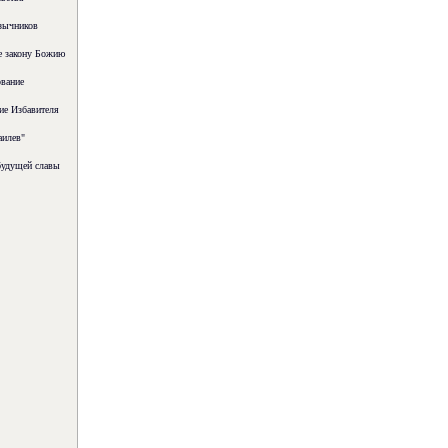
зычников
е закону Божию
вание
ие Избавителя
аилев"
будущей славы