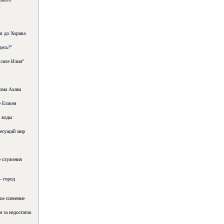
я
я до Хорива
десь?"
 силе Илии"
ома Ахава
 Елисея
 воды
несущий мир
 служения
- город
ое пленение
н за недостаток