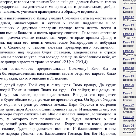
оверие, которым его почтил Бог. юный царь должен быть не только
обличени
осу­дарственным деятелем и монархом, но и решительным, добро­
Глава 11
 человеком, учителем праведности и образцом верности.
Кармил
Глава 12
гкой настойчивостью Давид умолял Соломона быть мужественным
От Изреел
одным, милосердным и чутким к своим подданным и во
Глава 13
ношениях с другими народами прежде всего искать чести и
"Что ты з
ния имени Божьего и являть красоту святости. Те многочисленные
Глава 14
но примеча­тельные испытания, через которые прошел Давид в
"В духе и
ни, научили его ценить человеческое благородство и побудили
Глава 15
Иосафат
я к Соломону с такими словами предсмертного на­ставления:
Глава 16
твующий над людьми будет праведен, владычествуя в страхе
Падение д
как на рассвете утра, при восходе солнца на безоблачном небе, от
Глава 17
ле дождя вырастает трава из земли”
(2 Цар. 23:3,4).
Призвание
акая возможность предоставлялась Соломону! Если бы он
Глава 18
Очищение
л боговдохновенным наставлениям своего отца, его царство было
Глава 19
м правды, как это описано в 71 псалме:
Пророк, 
е! даруй царю Твой суд и сыну царя Твою правду, Да судит
Глава 20
Нееман
людей Твоих и нищих Твоих на суде... Он сойдет, как дождь на
Глава 21
й луг, как капли, орошающие землю. Во дни его процветет
Окончание
 и будет обилие мира, доколе не престанет луна. Он будет обладать
Елисея
о моря и от реки до концов земли... Цари Фарсиса и островов
Глава 22
му дань; цари Аравии и Савы принесут дары. И поклонятся ему все
"Ниневия 
великий"
 народы будут служить ему. Ибо он избавит нищего, вопиющего, и
Глава 23
ого, у которого нет помощника... и будут молиться о нем
Ассирийск
о, всякий день благословлять его... Будет имя его вовек; доколе
Глава 24
 солнце, будет передаваться имя его. И благословятся в нем
"Истребле
ведения"
се народы ублажат его. Благословен Господь Бог, Бог Израилев,