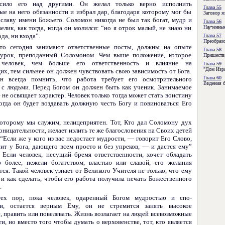
сило его над другими. Он желал только верно исполнить
Глава 55
ые на него обязанности и избрал дар, благодаря которому мог бы
Заговор я
славу имени Божьего. Соломон никогда не был так богат, мудр и
Глава 56
елик, как тогда, когда он молился: “но я отрок малый, не знаю ни
Наученны
да, ни входа”.
Глава 57
Преобразо
кто сегодня занимают ответственные посты, должны на опыте
Глава 58
урок, преподанный Соломоном. Чем выше положение, которое
Пришеств
 человек, чем больше его ответст­венность и влияние на
Глава 59
"Дом Изр
х, тем сильнее он должен чувствовать свою зависимость от Бога.
Глава 60
н всегда помнить, что работа требует его осмотрительного
Видения 
 с людьми. Перед Богом он должен быть как ученик. Занимаемое
не освящает характер. Человек только тогда может стать воистину
когда он будет воздавать должную честь Богу и повино­ваться Его
 которому мы служим, нелицеприятен. Тот, Кто дал Соломону дух
ницательности, желает излить те же благословения на Своих детей
 “Если же у кого из вас недостает мудрости, — говорит Его Слово,
ит у Бога, даю­щего всем просто и без упреков, — и дастся ему”
Если человек, несущий бремя ответственности, хочет обладать
ю более, нежели богатством, властью или славой, его жела­ния
ся. Такой человек узнает от Великого Учителя не только, что ему
о и как сделать, чтобы его работа получила печать Божественного
.
ех пор, пока человек, одаренный Богом мудростью и спо­
ми, остается верным Ему, он не стремится занять высокое
, править или повелевать. Жизнь возлагает на людей всевозможные
и, но вместо того чтобы думать о вер­ховенстве, тот, кто является