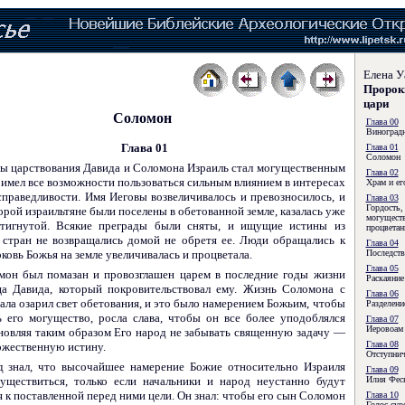
Елена У
Пророки
цари
Соломон
Глава 0
0
Виноград
Глава 0
1
Глава 01
Соломон
ы царствования Давида и Соломона Израиль стал могу­щественным
Глава 02
 имел все возможности пользоваться сильным влиянием в интересах
Храм и ег
справедливости. Имя Иеговы возвеличивалось и превозносилось, и
Глава 03
Гордость,
торой израильтяне были поселены в обетованной земле, казалась уже
могущест
тигнутой. Всякие преграды были сняты, и ищущие истины из
процветан
 стран не возвращались домой не обретя ее. Люди обращались к
Глава 04
рковь Божья на земле увели­чивалась и процветала.
Последств
Глава 05
мон был помазан и провозглашен царем в последние годы жизни
Раскаяние
ца Давида, который покровительствовал ему. Жизнь Соломона с
Глава 06
ала озарил свет обетования, и это было намерением Божьим, чтобы
Разделени
 его могущество, росла слава, чтобы он все более уподоблялся
Глава 07
Иеровоам
хновляя таким образом Его народ не забывать священную задачу —
Глава 08
ожественную истину.
Отступнич
д знал, что высочайшее намерение Божие относительно Израиля
Глава 09
уществиться, только если начальники и народ неустанно будут
Илия Фес
 к поставленной перед ними цели. Он знал: чтобы его сын Соломон
Глава 10
Голос сур