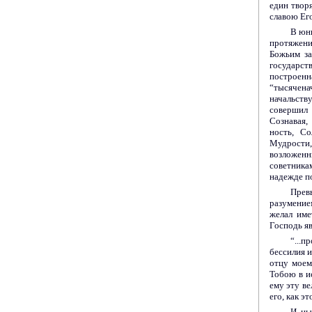
един твор
славою Его
В юны
протяжени
Божьим за
государс
построенн
“тысяче
начальст
совершил
Сознавая,
ность, С
Мудрости
возложен
советника
надежде п
Прев
разумение
желал име
Господь яв
“...п
бессилия 
отцу моем
Тобою в и
ему эту ве
его, как эт
И ны