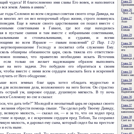
Глава 25
ящий чудеса! И благословенно имя славы Его вовек, и наполнится
Призвание
 вся земля. Аминь и аминь”.
Глава 26
е годы Соломон во всем следовал советам своего отца Давида, на
"Вот - Бо
и многих лет он вел непорочный образ жизни, строго повинуясь
Глава 27
Ахаз
поведям. Еще в начале своего царствования он пошел вместе с
Глава 28
твенными советниками в Гаваон, где все еще находилась
Езекия
ая в пустыне скиния и там вместе с избранными советниками,
Глава 29
начальниками и стоначальниками, и судьями, и всеми
Вавилонс
вующими во всем Израиле — главам поколений”
(2 Пар. 1:2)
Глава 30
 жертво­приношение Господу и посвятил себя служению Ему.
Свержение
ига
 сколь обширны обязанности царя, сколь тяжела его ответствен­
Глава 31
оломон понимал, что правителю необходимо искать Источник
Надежда 
, если только он желает надлежащим образом выполнять
Глава 32
ные на него задачи. Это побудило его обратиться к своим
Манассия 
м, чтобы вместе с ними всем сердцем взыскать Бога в искренней
Глава 33
Книга зак
олучить от Него ободрение.
Глава 34
ыше всех земных благ царь хотел обладать мудростью и
Иеремия
м для исполнения дела, возложенного на него Богом. Он страстно
Глава 35
ть острый ум, широкое сердце, душевную мягкость. В ту ночь
Надвигаю
ился Соломону во сне и сказал:
Глава 36
Последний
роси, что дать тебе?” Молодой и неопытный царь не скрывал своего
Глава 37
и желания обрести помощь свыше. “Ты сделал рабу Твоему Давиду,
Уведенные
вавилонск
у, великую милость, — сказал он, — и за то, что он ходил пред
Глава 38
стине и правде, и с искренним сердцем пред Тобою, Ты сохранил
Свет во т
ликую милость, и даровал ему сына, который сидел бы на престоле
Глава 39
о и есть ныне.
В вавилон
не. Господи, Боже мой. Ты поставил раба Твоего царем вместо
Глава 40