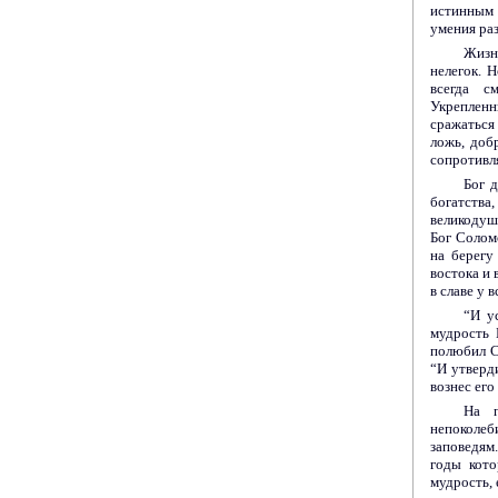
истинным 
умения раз
Жизн
нелегок. 
всегда с
Укрепленн
сражаться
ложь, доб
сопротивля
Бог 
богатств
великодуш
Бог Солом
на берегу
востока и 
в славе у 
“И у
мудрость 
полюбил С
“И утверди
вознес его
На п
непоколеб
заповедям.
годы кото
мудрость, 