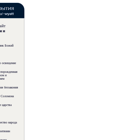
айт
 и
ник Божий
о освящение
 порожденная
вом и
ием
ия беззакония
 Соломона
е царства
ество народа
витянин
ового