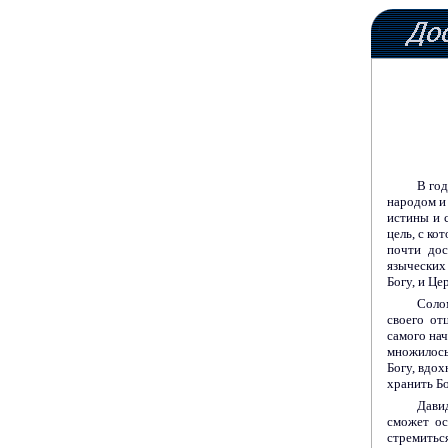
В год
народом и
истины и 
цель, с ко
почти дос
языческих
Богу, и Це
Соло
своего от
самого нач
множилось
Богу, вдо
хранить Б
Дави
сможет ос
стремиться