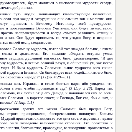
руководителем, будет молиться о ниспослании мудрости сердца,
личать добро и зло.
енный путь людей, занимающих главенствующее по­ложение,
Но если при каждом затруднении они слышат зов к молитве, они
могут припасть к Великому Источнику всей премудрости.
ые и просвещенные Великим Учи­телем, они будут мужественно
 против несправедли­вости и всегда сумеют различить истину и
ро и зло. Они будут принимать то, что угодно Богу, и искренно
ться всякой несправедливости.
даровал Соломону мудрость, которой тот жаждал больше, нежели
а, славы и долголетия. Его желание обладать острым умом,
ным сердцем, душевной мягкостью было удовлетворено. “И дал
ону мудрость, и весьма великий разум, и обширный ум, как песок
 моря. И была мудрость Соломона выше мудрости всех сынов
всей мудрости Египтян. Он был мудрее всех людей... и имя его было
всех окрестных народов”
(3 Цар. 4:29—31).
слышал весь Израиль... и стали бояться царя; ибо увидели, что
Божия в нем, чтобы производить суд”
(3 Цар. 3:28).
Народ так
оломона, как любил отца его Давида, и по­виновался ему во всем.
лся Соломон... в царстве своем; и Господь, Бог его,
был с
ним, и
 высоко”
(2 Пар. 1:1).
ротяжении долгих лет жизни Соломон был предан Богу,
им, строго принципиален, беспрекословно повинуясь Божьим
 Мудрый правитель, он вникал во все дела своего царства, в первые
рого были возведены вели­колепные строения. Его богатство и
его энергия, благо­честие, правосудие, великодушие, проявляемые в