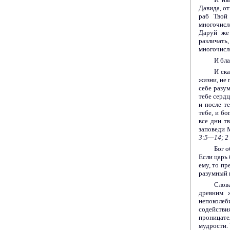
Давида, от
раб Твой
многочисле
Даруй же
различат
многочисл
И бла
И ска
жизни, не 
себе разум
тебе сердц
и после т
тебе, и бо
все дни т
заповеди 
3:5—14;
2
Бог о
Если царь 
ему, то пр
разумный 
Слов
древним 
непоколеби
содействи
проницате
мудрости.