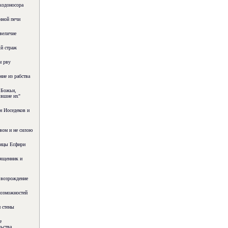
ходоносора
нной печи
величие
й страж
м рву
ие из рабства
 Божьи,
явшие их"
н Иоседеков и
вом и не силою
рицы Есфири
вященник и
 возрождение
возможностей
 стены
е
ьства