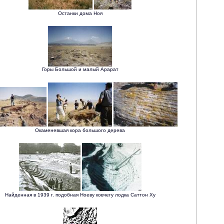
Останки дома Ноя
Горы Большой и малый Арарат
Окаменевшая кора большого дерева
Найденная в 1939 г. подобная Ноеву ковчегу лодка Саттон Ху