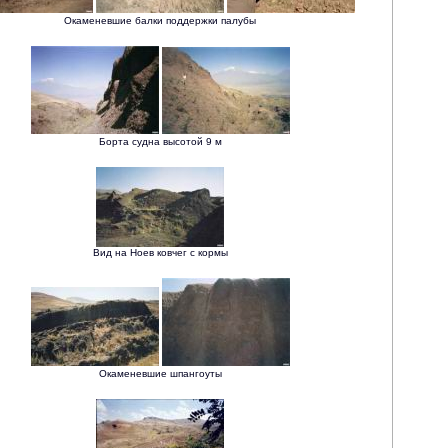
Окаменевшие балки поддержки палубы
Борта судна высотой 9 м
Вид на Ноев ковчег с кормы
Окаменевшие шпангоуты