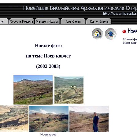
Новые ф
Ноев ковч
Новые фото
по теме
Ноев ковчег
(2002
-2003
)
Ноев ковчег