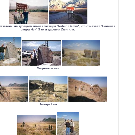
азатель, на турецком языке гласящий "
Nuhun Gemisi
", что означает "Большая
лодка Ноя" 5 км и деревня Узенгили.
Якорные камни
Алтарь Ноя