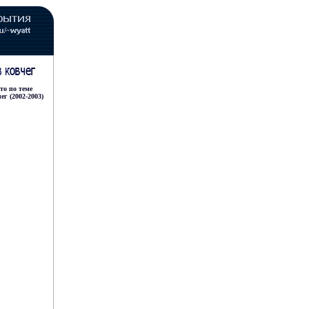
ото
по теме
ег (2002
-2003
)