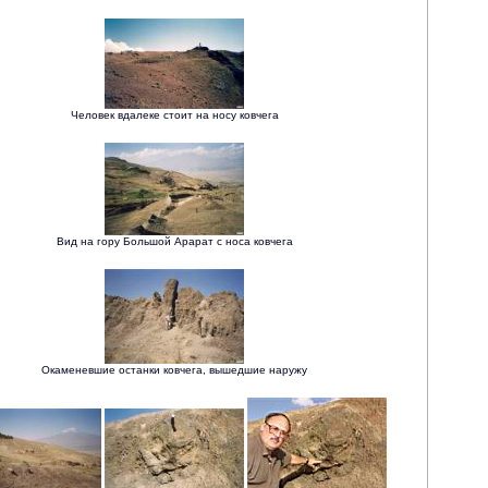
Человек вдалеке стоит на носу ковчега
Вид на гору Большой Арарат с носа ковчега
Окаменевшие останки ковчега, вышедшие наружу