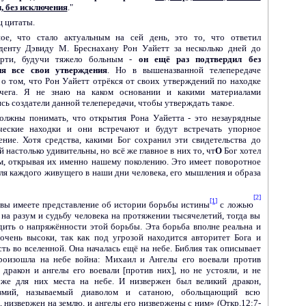
, без исключения
."
ц цитаты.
ное, что стало актуальным на сей день, это то, что ответил
денту Дэвиду М. Бреснахану Рон Уайетт за
несколько
дней до
ерти, будучи тяжело больным -
он ещё раз подтвердил без
ия все свои утверждения
. Но в вышеназванной телепередаче
я о том, что Рон Уайетт отрёкся от своих утверждений по находке
вчега. Я не знаю на каком основании и какими материалами
сь создатели данной телепередачи, чтобы утверждать такое.
олжны понимать, что открытия Рона Уайетта - это незаурядные
ческие находки и они встречают и будут встречать упорное
ение. Хотя средства, какими Бог сохранил эти свидетельства до
 настолько удивительны, но всё же главное в них то, чт
О
Бог хотел
ам, открывая их именно нашему поколению. Это имеет поворотное
для каждого
живущего в наши дни
человека, его мышления и образа
[2]
[1]
 вы имеете представление об истории борьбы истины
с ложью
 на разум и судьбу человека на прот
я
жении тысячелетий, тогда вы
дить о напряжённости этой борьбы. Эта борьба вполне реальна и
 очень высоки, так как под угрозой находится авторитет Бога и
ть во вселенной. Она началась ещё на небе. Библия так описывает
роизошла на небе война: Михаил и Ангелы его воевали против
и дракон и ангелы его воевали [против них], но не устояли, и не
же для них места на небе. И низвержен был великий дракон,
змий, называемый диаволом и сатаною, обольщающий всю
 низвержен на землю, и ангелы его низвержены с ним» (Откр.12:7-