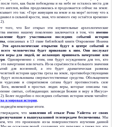
, после того, как были побеждены и на небе не осталось места для
его ангелов, война продолжилась и продолжается сейчас на земле.
исывает это так: «Горе живущим на земле и на море! потому что к
диавол в сильной ярости, зная, что немного ему остаётся времени»
2).
ет того, что Бог открыл эти изумительные археологические
ства именно нашему поколению заключается в том, что
именно
оление будет участниками последних событий истории
тва
, описанных в 13 главе библейской книги Откровение Иоанна
а.
Эти археологические открытия будут в центре событий и
 всего человечества будет приковано к ним. Они послужат
ием веры для людей, не желающих принимать начертание или
еря
. Одновременно с этим, они будут осуждением для тех, кто
это начертание или печать. Из-за серьёзности и большого значения
ытий для вселенной, а это будет драматическая развязка
челетней истории царства греха на земле, противоборствующими
 будут использованы сверхъестественные средства. Обольщением
и чудесами и спиритизмом сатана будет противостоять силе
 Бога, являемой в простых людях веры, которые описаны так:
рпение святых, соблюдающих заповеди Божии и веру в Иисуса»
12). Более подробно о последних событиях истории земли читайте:
ва и мировая история
.
 подведём некоторые итоги.
тверждаем, что
заявления об отказе Рона Уайетта от своих
прозвучавшие в вышеуказанной телепередаче беспочвенны
. Мы
аем, что это произошло из-за поверхностного изучения данной
 Мы не осуждаем людей, создавших эту передачу, а также тех, кто