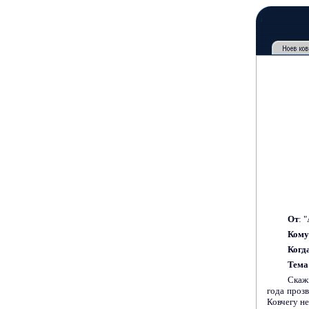
От
: 
Кому
Когд
Тема
Скажи
года пр
о
з
Ковчегу не