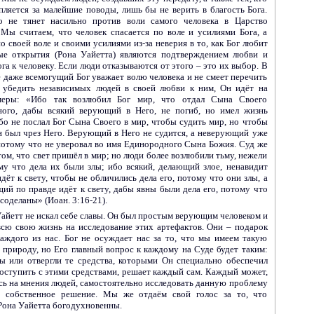
пляется за малейшие поводы, лишь бы не верить в благость Бога.
о не тянет насильно против воли самого человека в Царство
 Мы считаем, что человек спасается по воле и усилиями Бога, а
о своей воле и своими усилиями из-за неверия в то, как Бог любит
ые открытия (Рона Уайетта) являются подтверждением любви и
га к человеку. Если люди отказываются от этого – это их выбор. В
е даже всемогущий Бог уважает волю человека и не смеет перечить
 убедить независимых людей в своей любви к ним, Он идёт на
меры: «Ибо так возлюбил Бог мир, что отдал Сына Своего
ого, дабы всякий верующий в Него, не погиб, но имел жизнь
бо не послал Бог Сына Своего в мир, чтобы судить мир, но чтобы
н был чрез Него. Верующий в Него не судится, а неверующий уже
потому что не уверовал во имя Единородного Сына Божия. Суд же
том, что свет пришёл в мир; но люди более возлюбили тьму, нежели
ому что дела их были злы; ибо всякий, делающий злое, ненавидит
идёт к свету, чтобы не обличились дела его, потому что они злы, а
ий по правде идёт к свету, дабы явны были дела его, потому что
 соделаны» (Иоан. 3:16-21).
айетт не искал себе славы. Он был простым верующим человеком и
всю свою жизнь на исследование этих артефактов. Они – подарок
каждого из нас. Бог не осуждает нас за то, что мы имеем такую
 природу, но Его главный вопрос к каждому на Суде будет таким:
ы или отвергли те средства, которыми Он специально обеспечил
поступить с этими средствами, решает каждый сам. Каждый может,
ясь на мнения людей, самостоятельно исследовать данную проблему
 собственное решение. Мы же отдаём свой голос за то, что
Рона Уайетта богодухновенны.