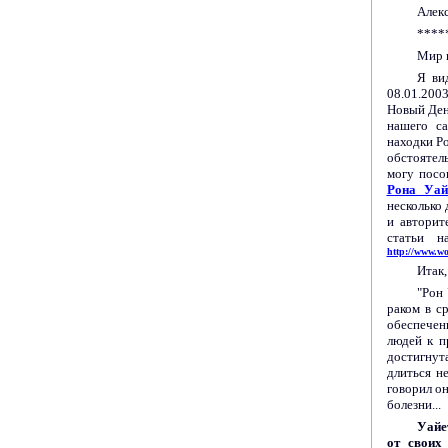
Алекс
****
Мир 
Я ви
08.01.200
Новый Ден
нашего са
находки Р
обстоятел
могу посо
Рона Уай
несколько
и авторит
статьи н
http://www.w
Итак
"Рон 
раком в с
обеспечен
людей к п
достигнут
длиться н
говорил о
болезни...
Уайе
от своих