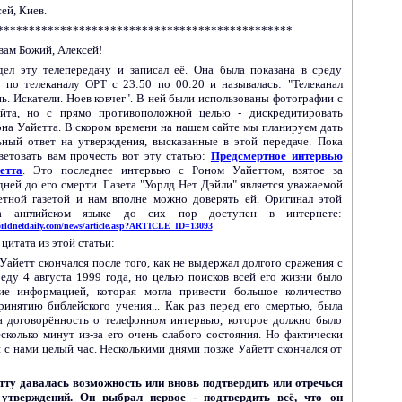
ей, Киев.
*********************
**************************
вам Божий, Алексей!
дел эту телепередачу и записал её. Она была показана в среду
3 по телеканалу ОРТ с 23:50 по 00:20 и называлась: "Телеканал
ь. Искатели. Ноев ковчег". В ней были использованы фотографии с
йта, но с прямо противоположной целью - дискредитировать
она Уайетта. В скором времени на нашем сайте мы планируем дать
ьный ответ на утверждения, высказанные в этой передаче. Пока
ветовать вам прочесть вот эту статью:
Предсмертное интервью
етта
. Это последнее интервью с Роном Уайеттом, взятое за
 дней
до его смерти. Газета "Уорлд Нет Дэйли" является уважаемой
етной газетой и нам вполне можно доверять ей. Оригинал этой
а английском языке до сих пор доступен в интернете:
orldnetdaily.com/news/article.asp?ARTICLE_ID=13093
,
цитат
а из этой статьи
:
Уайетт скончался после того, как не выдержал долгого сражения с
реду 4 августа 1999 года, но целью поисков всей его жизни было
ие информацией, которая могла привести большое количество
ринятию библейского учения... Как раз перед его смертью, была
а договорённость о телефонном интервью, которое должно было
есколько минут из-за его очень слабого состояния. Но фактически
н с нами целый час. Несколькими днями позже Уайетт скончался от
тту давалась возможность или вновь подтвердить или отречься
 утверждений. Он выбрал первое -
подтвердить всё, что он