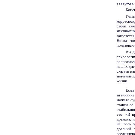
утверждал
Коне
Глав
корреспон
своей см
исключен
заявляетс
Ноева ко
пользовали
Вы д
археологи
сопротивл
наших дней
сказать н
значение 
жизни.
Если
за влияние
можете су
ставки её
стабильнос
это: «И п
дракона, 
нашлось у
древний 
вселенную,