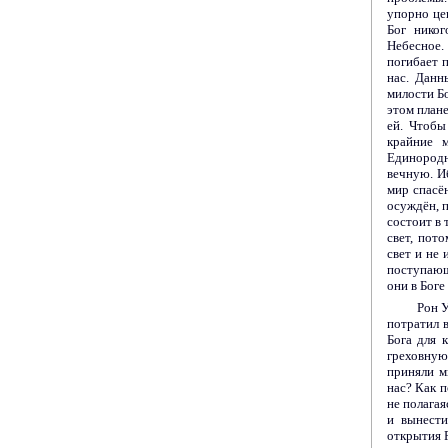
упорно це
Бог никог
Небесное.
погибает п
нас. Данн
милости Бо
этом план
ей. Чтобы
крайние 
Единородн
вечную. И
мир спасё
осуждён, 
состоит в 
свет, пот
свет и не 
поступающ
они в Боге
Рон У
потратил 
Бога для 
греховную
приняли м
нас? Как 
не полага
и вынести
открытия 