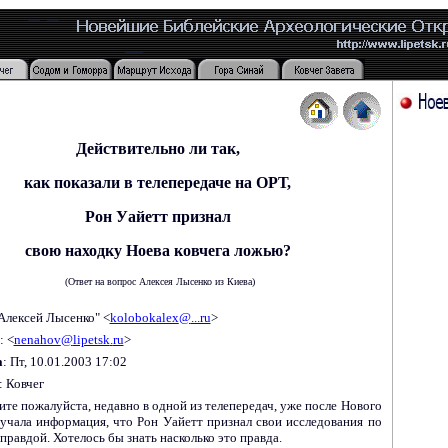
Действительно ли так,
как показали в телепередаче на ОРТ,
Рон Уайетт признал
свою находку
Ноева ковчега
ложью?
(
Ответ на вопрос Алексея Лысенко из Киева
)
"Алексей Лысенко" <
kolobokalex
@
...ru
>
: <
nenahov
@
lipetsk
.
ru
>
а
: Пт, 10.01.2003 17:02
: Ковчег
те пожалуйста, недавно в одной из телепередач, уже после Нового
вучала информация, что Рон Уайетт признал свои исследования по
правдой. Хотелось бы знать насколько это правда.