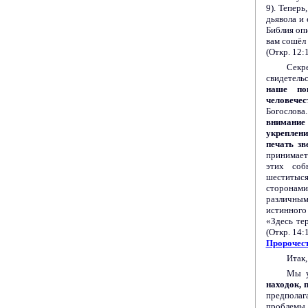
9). Теперь
дьявола и 
Библия оп
вам сошёл 
(Откр. 12:1
Секр
свидетель
наше пок
человечес
Богослов
внимание
укреплен
печать зв
принимает 
этих соб
шеститыся
сторонами
различным
истинного
«Здесь те
(Откр. 14:
Пророчест
Итак,
Мы у
находок, 
предполаг
проблемы.