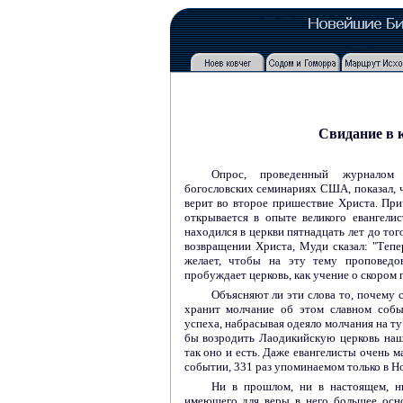
Свидание в 
Опрос, проведенный журналом
богословских семинариях США, показал, ч
верит во второе пришествие Христа. Пр
открывается в опыте великого евангели
находился в церкви пятнадцать лет до то
возвращении Христа, Муди сказал: "Тепе
желает, чтобы на эту тему проповедо
пробуждает церковь, как учение о скором
Объясняют ли эти слова то, почему 
хранит молчание об этом славном собы
успеха, набрасывая одеяло молчания на ту
бы возродить Лаодикийскую церковь наш
так оно и есть. Даже евангелисты очень 
событии, 331 раз упоминаемом только в Но
Ни в прошлом, ни в настоящем, н
имеющего для веры в него большее осно