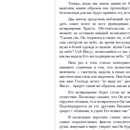
Теперь, когда мы знаем, каким не 
выясним, каким образом оно произойдет
безопасным для нас будет принять эту исти
Два ангела проделали неблизкий пут
дать самое ясное из всех приводимых
возвращения Христа. Обстоятельства,
момент, не оставили никакой возможност
"Сказав сие, Он поднялся в глазах их, и о
они смотрели на небо, во время восхожд
мужа в белой одежде и сказали: мужи Гали
на небо? Сей Иисус, вознесшийся от вас 
как вы видели Его восходящим на небо." (Д
Пять раз в этих стихах повторяют
никакого сомнения в том, что вознесе
явлением, — смотрели, видели, в глазах их
мистическим сном или видением. Они букв
как наш Господь исчез "из вида их" дал
Иисус... придет таким же образом, как вы 
Его возвращение будет столь же в
отшествие. Поскольку сказано, что Он исч
окружен облаком, то и возвратиться Он та
Подтверждается ли это другими Писания
грядет с облаками, и узрит Его всякое око."
В нескольких коротких словах авт
самых поразительных фактов относите
душа, живущая в мире, увидит, как Он бу