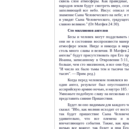
сквозь слои атмосферы. Как праведные,
народов земли будут смотреть вверх, созе
заполняющей все небо. Иисус описал эт
знамение Сына Человеческого на небе; и т
и увидят Сына Человеческого, грядущег
славою великою." (От Матфея 24:30).
Сто миллионов ангелов
Бесы и человек могут подделывать 
они не в состоянии воспроизвести мане
атмосфере земли. Нигде и никогда в мире
столь много славы и величия. В Матфея 2
ангелы" будут присутствовать при Его пр
Иоанна, записанному в Откровении 5:11,
больше, чем сто миллионов, и все они бу
"И число их было тьмы тем и тысячи тыся
тысяч". — Прим. ред.)
Когда перед человеком появлялся во
один ангел, результат был опустошите
ассирийскую армию ночью, и наутро 185. 0
Умножьте подобную славу на несколько со
представить сияние Пришествия.
Будет ли оно видимым для каждого ч
сказал: "Ибо, как молния исходит от вост
так будет пришествие Сына Человече
удивительно, что все племена и н
впечатляющего события. Также, как ярк
ночью все вокруг, так будет и при Его