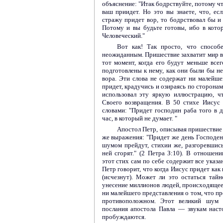
объяснение: "Итак бодрствуйте, потому чт
ваш приидет. Но это вы знаете, что, ес
стражу придет вор, то бодрствовал бы и 
Потому и вы будьте готовы, ибо в кото
Человеческий."
Вот как! Так просто, что способ
неожиданным. Пришествие захватит мир вр
тот момент, когда его будут меньше все
подготовлены к нему, как они были бы н
вора. Эти слова не содержат ни малейше
придет, крадучись и озираясь по сторона
использовал эту яркую иллюстрацию, ч
Своего возвращения. В 50 стихе Иисус
словами: "Придет господин раба того в д
час, в который не думает. "
Апостол Петр, описывая пришествие 
же выражения: "Придет же день Господень,
шумом прейдут, стихии же, разгоревшись,
ней сгорят." (2 Петра З:10). В отношен
этот стих сам по себе содержит все указа
Петр говорит, что когда Иисус придет как
(исчезнут). Может ли это остаться тай
унесение миллионов людей, происходящее 
ни малейшего представления о том, что п
противоположном. Этот великий шум с
послания апостола Павла — звукам наст
пробуждаются.