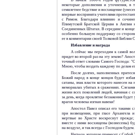
некоторые дополнения и уточнения, в 
семилетнее бедствие и восхищение (унесен
впервые воспринята учителями протестан
с Римом. Благодаря влиянию и сочин
Плимутской Братской Церкви в Англии 
Соединенных Штатах. В середине и конце 
особенно большую поддержку со стороны
ее в комментарии своей Толковой Библии 
Избавление и награда
А сейчас мы переходим к самой во
придет во второй раз на эту землю? Апос
точный ответ словами Самого Господа: "Се
Мною, чтобы воздать каждому по делам его
После долгих, наполненных притесн
Божий народ в конце концов будет избав
сатаны, знак власти которого нанесен на
мемориалах убитых в сражениях. Слезам
жизни всех поколений людей, начиная с с
за день, когда проклятие беззакония будет
врагов человека изгнан навеки!
Апостол Павел описал его такими с
при возвещении, при гласе Архангела и
мертвые во Христе воскреснут прежде;
вместе с ними восхищены (вознесены) бу
на воздухе, и так всегда с Господом будем.
Награда, которую принесет с Собой Х