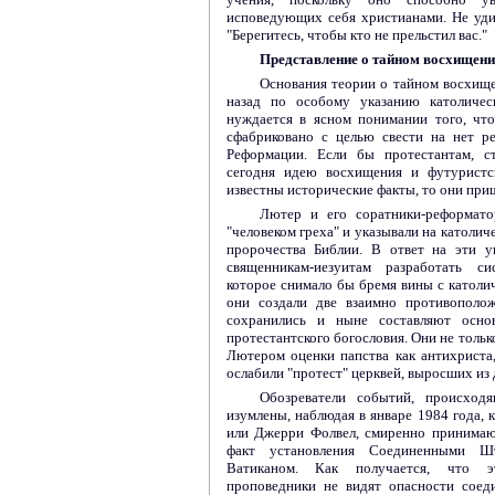
исповедующих себя христианами. Не уди
"Берегитесь, чтобы кто не прельстил вас."
Представление о тайном восхищени
Основания теории о тайном восхище
назад по особому указанию католичес
нуждается в ясном понимании того, чт
сфабриковано с целью свести на нет ре
Реформации. Если бы протестантам, 
сегодня идею восхищения и футуристс
известны исторические факты, то они при
Лютер и его соратники-реформато
"человеком греха" и указывали на католич
пророчества Библии. В ответ на эти у
священникам-иезуитам разработать си
которое снимало бы бремя вины с католич
они создали две взаимно противополо
сохранились и ныне составляют осно
протестантского богословия. Они не толь
Лютером оценки папства как антихриста
ослабили "протест" церквей, выросших из
Обозреватели событий, происход
изумлены, наблюдая в январе 1984 года, к
или Джерри Фолвел, смиренно принимаю
факт установления Соединенными Ш
Ватиканом. Как получается, что э
проповедники не видят опасности соед