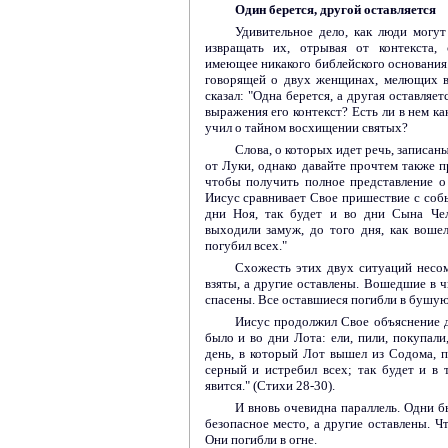
Один берется, другой оставляется
Удивительное дело, как люди могут
извращать их, отрывая от контекста, 
имеющее никакого библейского основания.
говорящей о двух женщинах, мелющих в 
сказал: "Одна берется, а другая оставляет
выражения его контекст? Есть ли в нем ка
учил о тайном восхищении святых?
Слова, о которых идет речь, записаны
от Луки, однако давайте прочтем также
чтобы получить полное представление о
Иисус сравнивает Свое пришествие с собы
дни Ноя, так будет и во дни Сына Чело
выходили замуж, до того дня, как воше
погубил всех."
Схожесть этих двух ситуаций несо
взяты, а другие оставлены. Вошедшие в ч
спасены. Все оставшиеся погибли в бушу
Иисус продолжил Свое объяснение д
было и во дни Лота: ели, пили, покупали,
день, в который Лот вышел из Содома, 
серный и истребил всех; так будет и в 
явится." (Стихи 28-30).
И вновь очевидна параллель. Одни б
безопасное место, а другие оставлены. Чт
Они погибли в огне.