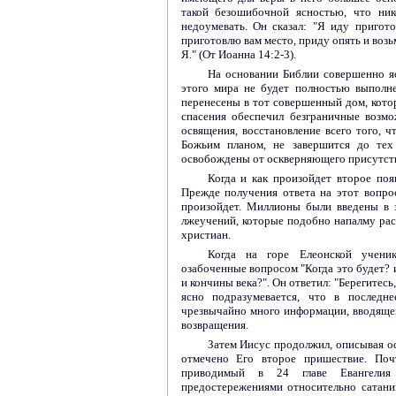
такой безошибочной ясностью, что ни
недоумевать. Он сказал: "Я иду пригот
приготовлю вам место, приду опять и возьм
Я." (От Иоанна 14:2-3).
На основании Библии совершенно я
этого мира не будет полностью выполн
перенесены в тот совершенный дом, котор
спасения обеспечил безграничные возм
освящения, восстановление всего того, 
Божьим планом, не завершится до тех
освобождены от оскверняющего присутств
Когда и как произойдет второе поя
Прежде получения ответа на этот вопро
произойдет. Миллионы были введены в 
лжеучений, которые подобно напалму рас
христиан.
Когда на горе Елеонской учени
озабоченные вопросом "Когда это будет? 
и кончины века?". Он ответил: "Берегитесь
ясно подразумевается, что в последне
чрезвычайно много информации, вводяще
возвращения.
Затем Иисус продолжил, описывая о
отмечено Его второе пришествие. Поч
приводимый в 24 главе Евангелия
предостережениями относительно сатан