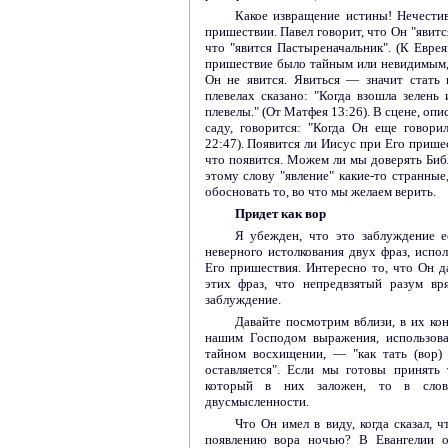
Какое извращение истины! Нечести
пришествии. Павел говорит, что Он "явится
что "явится Пастыреначальник". (К Еврея
пришествие было тайным или невидимым, 
Он не явится. Явиться — значит стать
плевелах сказано: "Когда взошла зелень 
плевелы." (От Матфея 13:26). В сцене, о
саду, говорится: "Когда Он еще говори
22:47). Появится ли Иисус при Его прише
что появится. Можем ли мы доверять Библ
этому слову "явление" какие-то странные
обосновать то, во что мы желаем верить.
Придет как вор
Я убежден, что это заблуждение е
неверного истолкования двух фраз, исп
Его пришествия. Интересно то, что Он д
этих фраз, что непредвзятый разум в
заблуждение.
Давайте посмотрим вблизи, в их кон
нашим Господом выражения, использов
тайном восхищении, — "как тать (вор)
оставляется". Если мы готовы принять
который в них заложен, то в сло
двусмысленности.
Что Он имел в виду, когда сказал, 
появлению вора ночью? В Евангелии о