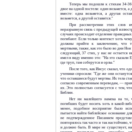
Теперь мы подошли к стихам 34-36:
двое на одной постели: один возьмется, а 
вместе: одна возьмется, а другая оста
возьмется, а другой оставится."
При рассмотрении этих слов и
неразрывную связь с предыдущей иллюст
случаях происходит отделение праведных 
погибают. Если только контекст хоть чем
должны прийти к заключению, что те,
мертвыми, также, как это было во дни Ноя 
следующий, 37 стих, у нас не остается н
имел в виду именно это: "На это сказали Е
где труп, там соберутся и орлы."
После того, как Иисус сказал, что од
ученики спросили: "Где же они останутся?
что оставшиеся будут мертвы. Их тела ста
согласно современным переводам, — прим.
их. Это полностью согласуется с тем, чт
Библии.
Нет ни малейшего намека на то, 
погибших будет носить хоть в какой-либо
менее, подобное восприятие было исп
пытается найти библейское основание для
не подтвержденное Писанием представ
повторялось так часто и так настойчиво, 
и должно быть. В мире не существует, на
учения, поскольку оно способно у