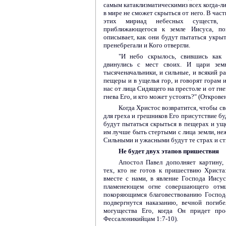
самым катаклизматическимиз всех когда-
в мире не сможет скрыться от него. В час
этих мириад небесных существ, 
приближающегося к земле Иисуса, по
описывает, как они будут пытаться укрыт
пренебрегали и Кого отвергли.
"И небо скрылось, свившись как 
двинулись с мест своих. И цари зем
тысяченачальники, и сильные, и всякий р
пещеры и в ущелья гор, и говорят горам и
нас от лица Сидящего на престоле и от гн
гнева Его, и кто может устоять?" (Откровен
Когда Христос возвратится, чтобы св
для греха и грешников Его присутствие б
будут пытаться скрыться в пещерах и уще
им лучше быть стертыми с лица земли, не
Сильными и ужасными будут те страх и ст
Не будет двух этапов пришествия
Апостол Павел дополняет картину
тех, кто не готов к пришествию Христа
вместе с нами, в явление Господа Иисус
пламенеющем огне совершающего отм
покоряющимся благовествованию Господ
подвергнутся наказанию, вечной погиб
могущества Его, когда Он придет про
Фессалоникийцам 1:7-10).