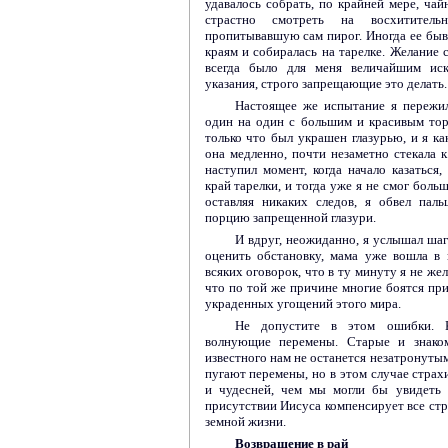
удавалось собрать, по крайней мере, чай
страстно смотреть на восхитител
пропитывавшую сам пирог. Иногда ее быва
краям и собиралась на тарелке. Желание 
всегда было для меня величайшим ис
указания, строго запрещающие это делать.
Настоящее же испытание я пережил
один на один с большим и красивым тор
только что был украшен глазурью, и я ка
она медленно, почти незаметно стекала 
наступил момент, когда начало казаться,
край тарелки, и тогда уже я не смог боль
оставляя никаких следов, я обвел паль
порцию запрещенной глазури.
И вдруг, неожиданно, я услышал шаг
оценить обстановку, мама уже вошла в 
всяких оговорок, что в ту минуту я не же
что по той же причине многие боятся п
украденных угощений этого мира.
Не допустите в этом ошибки. К
волнующие перемены. Старые и знаком
известного нам не останется незатронуты
пугают перемены, но в этом случае страх
и чудесней, чем мы могли бы увидеть 
присутствии Иисуса компенсирует все стр
земной жизни.
Возвращение в рай