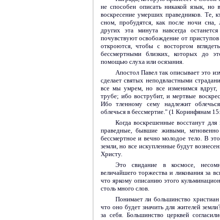
не способен описать никакой язык, но 
воскресение умерших праведников. Те, к
сном, пробудятся, как после ночи сна,
других эта минута навсегда останется
почувствуют освобождение от приступов
откроются, чтобы с восторгом вглядет
бессмертными близких, которых до эт
помощью слуха или осязания.
Апостол Павел так описывает это из
сделает святых неподвластными страдани
все мы умрем, но все изменимся вдруг,
трубе; ибо вострубит, и мертвые воскре
Ибо тленному сему надлежит облечься
облечься в бессмертие." (1 Коринфянам 15:
Когда воскрешенные восстанут для 
праведные, бывшие живыми, мгновенно 
бессмертное и вечно молодое тело. В это
земли, но все искупленные будут вознесе
Христу.
Это свидание в космосе, несом
величайшего торжества и ликования за вс
что яркому описанию этого кульминацио
столь много слов.
Понимает ли большинство христиан 
что оно будет значить для жителей земли
за себя. Большинство церквей согласил