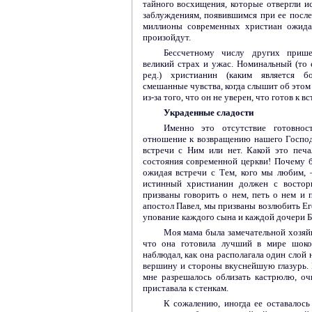
тайного восхищения, которые отвергли и
заблуждениям, появившимся при ее посл
миллионы современных христиан ожида
произойдут.
Бессчетному числу других приш
великий страх и ужас. Номинальный (то 
ред.) христианин (каким является б
смешанные чувства, когда слышит об этом 
из-за того, что он не уверен, что готов к в
Украденные сладости
Именно это отсутствие готовност
отношение к возвращению нашего Господ
встречи с Ним или нет. Какой это печ
состояния современной церкви! Почему 
ожидая встречи с Тем, кого мы любим,
истинный христианин должен с востор
призваны говорить о нем, петь о нем и 
апостол Павел, мы призваны возлюбить Ег
упование каждого сына и каждой дочери Бо
Моя мама была замечательной хозяйк
что она готовила лучший в мире шоко
наблюдал, как она располагала один слой 
вершину и стороны вкуснейшую глазурь. П
мне разрешалось облизать кастрюлю, очи
приставала к стенкам.
К сожалению, иногда ее оставалось