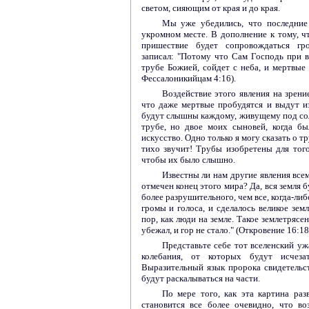
светом, сияющим от края и до края.
Мы уже убедились, что последние 
укромном месте. В дополнение к тому, ч
пришествие будет сопровождаться гр
записал: "Потому что Сам Господь при в
трубе Божией, сойдет с неба, и мертвые 
Фессалоникийцам 4:16).
Воздействие этого явления на зрени
что даже мертвые пробудятся и выдут из
будут слышны каждому, живущему под солн
трубе, но двое моих сыновей, когда бы
искусство. Одно только я могу сказать о т
тихо звучит! Трубы изобретены для того,
чтобы их было слышно.
Известны ли нам другие явления все
отмечен конец этого мира? Да, вся земля б
более разрушительного, чем все, когда-ли
громы и голоса, и сделалось великое земл
пор, как люди на земле. Такое землетрясен
убежал, и гор не стало." (Откровение 16:18
Представьте себе тот вселенский уж
колебания, от которых будут исчеза
Выразительный язык пророка свидетельс
будут раскалываться на части.
По мере того, как эта картина раз
становится все более очевидно, что в