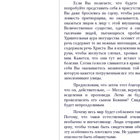
Если Вы полагаете, что будете
попробуйте представить себя в присутст
Вы даже бросились на сцену, чтобы ра
ловкость притворщика, но оказываетс
оказаться лицом к лицу с этой внушающ
Величественное существо, одетое в си
тысячами людей, пытающихся проби
Удивительная аура могущества осеняет э
речь содержит те же нежные интонации, к
содержала речь Христа. Вы в изумлении на
руки, чтобы коснуться слепых, хромых
ним. Кажется, что они тут же встают 
болезни. Сотни голосов сливаются в крик
себя Вы оказываетесь захваченным той
которую кажется погруженным все это в
заполонившее улицы.
Предположим, что затем этот благор
что он, действительно, — Мессия, верну
исцеления и проповеди. Легко ли бу
провозгласить его сыном Божиим? Свид
будет непреодолимым.
Почему весь мир будет соблазнен та
Потому, что таков естественный откл
необычно и впечатляюще. Люди отправят
цену, чтобы только быть свидетелями об
эту особенность плотского ума. Не удивит
опасности быть обманутыми.