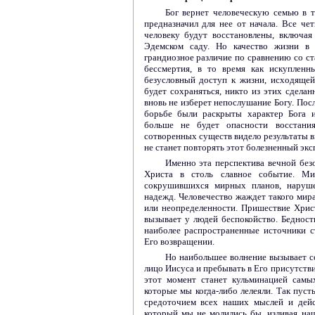
Бог вернет человеческую семью в т
предназначил для нее от начала. Все ч
человеку будут восстановлены, включа
Эдемском саду. Но качество жизни в
грандиозное различие по сравнению со с
бессмертия, в то время как искуплен
безусловный доступ к жизни, исходящей
будет сохраняться, никто из этих сдела
вновь не изберет непослушание Богу. Посл
борьбе были раскрыты характер Бога и
больше не будет опасности восстани
сотворенных существ видело результаты в
не станет повторять этот болезненный экс
Именно эта перспектива вечной без
Христа в столь славное событие. Ми
сокрушившихся мирных планов, наруш
надежд. Человечество жаждет такого мира
или неопределенности. Пришествие Хрис
вызывает у людей беспокойство. Бедност
наиболее распространенные источники с
Его возвращении.
Но наибольшее волнение вызывает со
лицо Иисуса и пребывать в Его присутстви
этот момент станет кульминацией самы
которые мы когда-либо лелеяли. Так пуст
средоточием всех наших мыслей и дейс
который мы не молились бы, изливая на