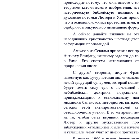
происходит потому, что они, вместе с 
теориями католического изобретения, к
историческую библейскую позицию 
духовные потомки Лютера и Уэсли пропо
что и основоположники протестантизма, н
одобрил бы какую-либо нынешнюю форму 
А сейчас давайте взглянем на эт
наводнивших христианство шестнадцатог
реформации пропагандой.
Альказар из Севильи приложил все пр
Антиоху Епифану, жившему задолго до тог
в Риме. Его система истолкования ст
пророческая школа.
С другой стороны, иезуит Фран
известную как футуристская школа толкова
некий грядущий супермен, который появи
будет иметь силу три с половиной г
небиблейская доктрина подхвачен
принадлежащими к евангельскому нап
миллионы баптистов, методистов, пятиде
сегодня этой антипротестантской ст
безошибочного учения. В то же время, и
на то, чтобы быть верными последоват
Лютер и другие мужественные прот
заблуждений католицизма, были бы изумле
и услышали, чему учат от имени протестан
В начале 1800-х годов футуристск