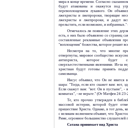
мира в конце времени. Согласно сказанно
будут атакованы и окажутся под уг
перевоплощением лукавого. Он объявил
лжехристы и лжепророки, творящие нес
лжехристы и лжепророки, и дадут вел
прельстить, если возможно, и избранных." 
Отмечалось ли появление этих дерз
есть, о них было объявлено со страниц с
составленные рекламные объявления пр
"воплощения" божества, которое решит вс
Несмотря на то, что многие пр
отвергнуты, мировое сообщество искусно
антихриста, которое будет соп
сверхъестественными явлениями. Из-за н
христиан будут готовы принять подде
самозванца.
Иисус объявил, что Он не явится в
шара: "Тогда, если кто скажет вам: вот, зд
Если скажут вам: "вот. Он в пустыне", - 
комнатах", - не верьте." (От Матфея 24:23-2
Те, кто прочно утвержден в библей
массовой истерии, которой будет отм
пришествие Христа. Однако, в тот день, 
с великим волнением объявят, что Христо
Риме, огромное большинство слушателей по
Сатана принимает вид Христа