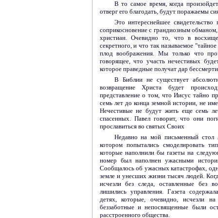
В то самое время, когда произойдет
отверг его благодать, будут поражаемы си
Это интереснейшее свидетельство 
соприкосновение с грандиозным обманом
христиан. Очевидно то, что в восхищ
секретного, и что так называемое "тайное
плод воображения. Мы только что про
говорящее, что участь нечестивых буде
которое праведные получат дар бессмерти
В Библии не существует абсолютн
возвращение Христа будет происхо
представление о том, что Иисус тайно пр
семь лет до конца земной истории, не им
Нечестивые не будут жить еще семь ле
спасенных. Павел говорит, что они пог
прославиться во святых Своих
Недавно на мой письменный стол л
котором попытались смоделировать ти
которые наполнили бы газеты на следую
номер был наполнен ужасными истори
Сообщалось об ужасных катастрофах, од
земле и унесших жизни тысяч людей. Ко
исчезли без следа, оставленные без в
лишились управления. Газета содержал
детях, которые, очевидно, исчезли н
беззаботные и непосвященные были ост
расстроенного общества.