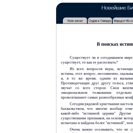
В поисках истин
Существует ли в сегодняшнем мире 
существует, то как ее распознать?
Из всех вопросов веры, встающи
истины, этот вопрос, несомненно, оказыв
и, в то же время, одним из вызываю
Противоречащие друг другу голоса, утв
звучат со всех сторон. Свои визгли
эмоциональном толковании отдельн
провозглашают самые разнообразные конфе
Сегодня рядовой христианин настол
бахвальством, что многие вообще отве
какой-либо "истинной церкви". Други
существование признаков, на основе кото
испытана и найдена более "истинной", чем
Очень важно осознавать, что не с