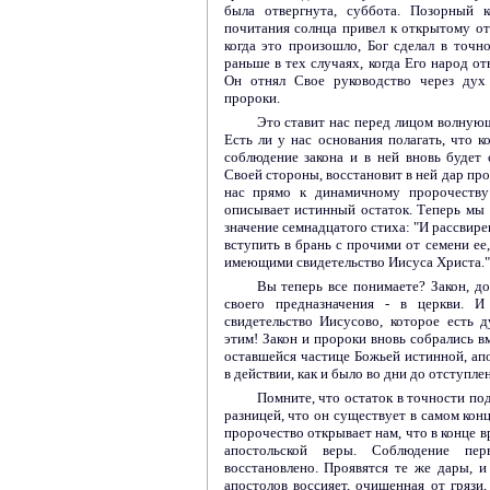
была отвергнута, суббота. Позорный 
почитания солнца привел к открытому о
когда это произошло, Бог сделал в точно
раньше в тех случаях, когда Его народ от
Он отнял Свое руководство через дух 
пророки.
Это ставит нас перед лицом волную
Есть ли у нас основания полагать, что к
соблюдение закона и в ней вновь будет 
Своей стороны, восстановит в ней дар пр
нас прямо к динамичному пророчеству 
описывает истинный остаток. Теперь мы
значение семнадцатого стиха: "И рассвире
вступить в брань с прочими от семени е
имеющими свидетельство Иисуса Христа."
Вы теперь все понимаете? Закон, до
своего предназначения - в церкви. 
свидетельство Иисусово, которое есть 
этим! Закон и пророки вновь собрались в
оставшейся частице Божьей истинной, апо
в действии, как и было во дни до отступле
Помните, что остаток в точности по
разницей, что он существует в самом конц
пророчество открывает нам, что в конце 
апостольской веры. Соблюдение пер
восстановлено. Проявятся те же дары, и
апостолов воссияет, очищенная от грязи,