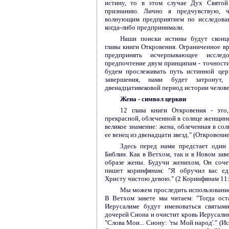
истину, то в этом случае Дух Святой
признанию. Лично я предчувствую, 
волнующим предприятием по исследова
когда-либо предпринимали.
Наши поиски истины будут сконце
главы книги Откровения. Ограниченное в
предпринять исчерпывающее иссле
предпочтение двум принципам - точности 
будем прослеживать путь истинной цер
завершения, нами будет затронут
двенадцативековой период истории челове
Жена - символ церкви
12 глава книги Откровения - это,
прекрасной, облеченной в солнце женщине 
великое знамение: жена, облеченная в солн
ее венец из двенадцати звезд." (Откровение
Здесь перед нами предстает один 
Библии. Как в Ветхом, так и в Новом зав
образе жены. Будучи женихом, Он соче
пишет коринфянам: "Я обручил вас ед
Христу чистою девою." (2 Коринфянам 11:
Мы можем проследить использование
В Ветхом завете мы читаем: "Тогда ос
Иерусалиме будут именоваться святыми,
дочерей Сиона и очистит кровь Иерусалима
"Слова Мои... Сиону: 'ты Мой народ'." (И