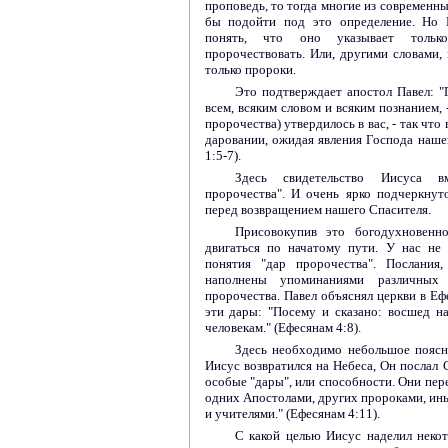
проповедь, то тогда многие из современны
бы подойти под это определение. Но 
понять, что оно указывает тольк
пророчествовать. Или, другими словами,
только пророки.
Это подтверждает апостол Павел: "
всем, всяким словом и всяким познанием, 
пророчества) утвердилось в вас, - так что
даровании, ожидая явления Господа наше
1:5-7).
Здесь свидетельство Иисуса в
пророчества". И очень ярко подчеркнут
перед возвращением нашего Спасителя.
Присовокупив это богодухновенн
двигаться по начатому пути. У нас не
понятия "дар пророчества". Послания
наполнены упоминаниями различны
пророчества. Павел объяснял церкви в Ефе
эти дары: "Посему и сказано: восшед н
человекам." (Ефесянам 4:8).
Здесь необходимо небольшое поясне
Иисус возвратился на Небеса, Он послал 
особые "дары", или способности. Они пер
одних Апостолами, других пророками, ин
и учителями." (Ефесянам 4:11).
С какой целью Иисус наделил неко