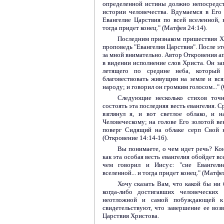
определенной истины должно непосредс
истории человечества. Вдумаемся в Его
Евангелие Царствия по всей вселенной, 
тогда придет конец." (Матфея 24:14).
Последним признаком пришествия Х
проповедь "Евангелия Царствия". После эт
за мной внимательно. Автор Откровения ап
в видении исполнение слов Христа. Он зап
летящего по средине неба, который 
благовествовать живущим на земле и вся
народу; и говорил он громким голосом..." (
Следующие несколько стихов точн
состоять эта последняя весть евангелия. 
взглянул я, и вот светлое облако, и
Человеческому; на голове Его золотой вен
поверг Сидящий на облаке серп Свой н
(Откровение 14:14-16).
Вы понимаете, о чем идет речь? Кон
как эта особая весть евангелия обойдет вс
чем говорил и Иисус: "сие Евангелие
вселенной... и тогда придет конец." (Матфе
Хочу сказать Вам, что какой бы ни б
когда-либо достигавших человечески
неотложной и самой побуждающей к
свидетельствуют, что завершение ее воз
Царствия Христова.