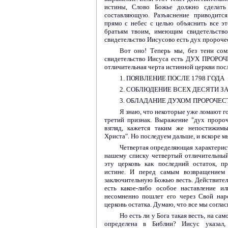
истины, Слово Божье должно сделать
составляющую. Разъяснение приводится
прямо с небес с целью объяснить все э
братьям твоим, имеющим свидетельство
свидетельство Иисусово есть дух пророчес
Вот оно! Теперь мы, без тени сом
свидетельство Иисуса есть ДУХ ПРОРОЧЕ
отличительная черта истинной церкви пос
1. ПОЯВЛЕНИЕ ПОСЛЕ 1798 ГОДА
2. СОБЛЮДЕНИЕ ВСЕХ ДЕСЯТИ З
3. ОБЛАДАНИЕ ДУХОМ ПРОРОЧЕС
Я знаю, что некоторые уже ломают го
третий признак. Выражение "дух пророч
взгляд, кажется таким же непостижимы
Христа". Но последуем дальше, и вскоре м
Четвертая определяющая характерист
нашему списку четвертый отличительны
эту церковь как последний остаток, п
истине. И перед самым возвращением 
заключительную Божью весть. Действитель
есть какое-либо особое наставление и
несомненно пошлет его через Свой нар
церковь остатка. Думаю, что все мы соглас
Но есть ли у Бога такая весть, на само
определена в Библии? Иисус указал,