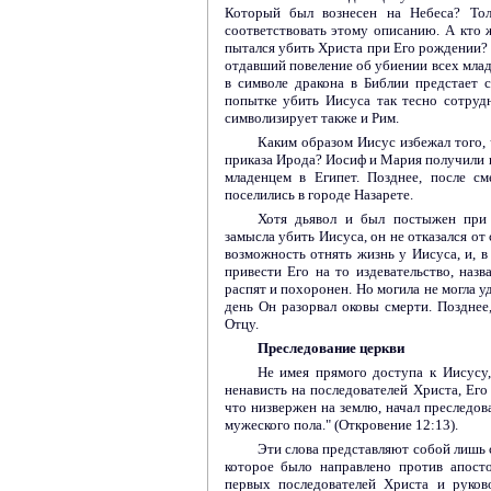
Который был вознесен на Небеса? То
соответствовать этому описанию. А кто 
пытался убить Христа при Его рождении? 
отдавший повеление об убиении всех млад
в символе дракона в Библии предстает с
попытке убить Иисуса так тесно сотруд
символизирует также и Рим.
Каким образом Иисус избежал того, 
приказа Ирода? Иосиф и Мария получили в
младенцем в Египет. Позднее, после см
поселились в городе Назарете.
Хотя дьявол и был постыжен при 
замысла убить Иисуса, он не отказался от 
возможность отнять жизнь у Иисуса, и, в
привести Его на то издевательство, назв
распят и похоронен. Но могила не могла у
день Он разорвал оковы смерти. Позднее
Отцу.
Преследование церкви
Не имея прямого доступа к Иисусу,
ненависть на последователей Христа, Его 
что низвержен на землю, начал преследов
мужеского пола." (Откровение 12:13).
Эти слова представляют собой лишь 
которое было направлено против апосто
первых последователей Христа и руков