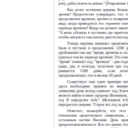
реку, дабы увлечь ее рекою." (Откровение 1
Как долго истинная церковь Божья
зрения? Пророчество утверждает, что 
продолжение времени, времен и полвремен
виду, когда приводится это странное опи
периода времени? Когда он должен законч
"А жена убежала в пустыню, где приготов
чтобы питали ее там тысячу двести шестьд
Теперь картина начинает прояснять
была в пустыне в продолжение 1260 д
пребывания там как "время, времена и по
одном и том же периоде времени. Это озна
"время" означает год, "времена" - два год
один, два и полгода, получаем три го
равняется 1260 дням, если испол
предполагающее, что в месяце 30 дней.
Существует еще один принцип инт
здесь необходимо принять во вниман
символике день всегда означает год. Кл
можете найти в книге пророка Иезекииля, г
год Я определил тебе." (Иезекииля 4:
передается словами: "Сорок лет, год за день
Отметьте, пожалуйста, что это
отношении пророческого символизма,
остальным частям Писания. День при
пророческом контексте. Все это значит, ч