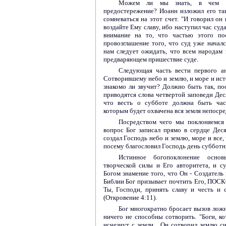
Можем ли мы знать, в чем бу
предостережение? Иоанн изложил его та
сомневаться на этот счет. "И говорил он
воздайте Ему славу, ибо наступил час суда
внимание на то, что частью этого по
провозглашение того, что суд уже начал
нам следует ожидать, что всем народам
предваряющем пришествие суде.
Следующая часть вести первого ан
Сотворившему небо и землю, и море и исто
знакомо ли звучит? Должно быть так, пос
приводятся слова четвертой заповеди Деся
что весть о субботе должна быть част
которым будет охвачена вся земля непосре
Посредством чего мы поклоняемся 
вопрос Бог записал прямо в сердце Дес
создал Господь небо и землю, море и все, 
посему благословил Господь день субботний
Истинное богопоклонение осно
творческой силы и Его авторитета, и с
Богом знамение того, что Он - Создатель
Библии Бог призывает почтить Его, ПОС
Ты, Господи, принять славу и честь 
(Откровение 4:11).
Бог многократно бросает вызов ложн
ничего не способны сотворить. "Боги, ко
исчезнут с земли... Он сотворил землю с