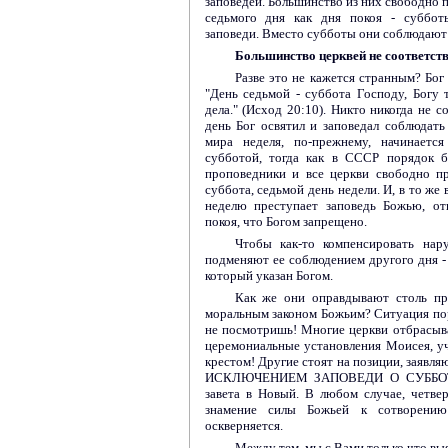
заповедей. Большинство из них свободно 
седьмого дня как дня покоя - суббот
заповеди. Вместо субботы они соблюдают 
Большинство церквей не соответст
Разве это не кажется странным? Бог
"День седьмой - суббота Господу, Богу 
дела." (Исход 20:10). Никто никогда не с
день Бог освятил и заповедал соблюдать 
мира неделя, по-прежнему, начинается
субботой, тогда как в СССР порядок б
проповедники и все церкви свободно пр
суббота, седьмой день недели. И, в то же
неделю преступает заповедь Божью, от
покоя, что Богом запрещено.
Чтобы как-то компенсировать нар
подменяют ее соблюдением другого дня - п
который указан Богом.
Как же они оправдывают столь пр
моральным законом Божьим? Ситуация пора
не посмотришь! Многие церкви отбрасыв
церемониальные установления Моисея, у
крестом! Другие стоят на позиции, заявля
ИСКЛЮЧЕНИЕМ ЗАПОВЕДИ О СУББОТЕ,
завета в Новый. В любом случае, четве
знамение силы Божьей к сотворению
оскверняется.
Между тем, мы с Вами только что выя