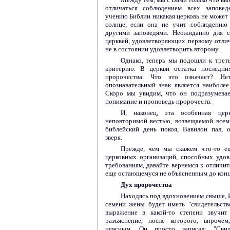
отличаться соблюдением всех заповед
учению Библии никакая церковь не может 
солнце, если она не учит соблюдению
другими заповедями. Неожиданно для 
церквей, удовлетворяющих первому отли
не в состоянии удовлетворить второму.
Однако, теперь мы подошли к трет
критерию. В церкви остатка последни
пророчества. Что это означает? Н
опознавательный знак является наиболе
Скоро мы увидим, что он подразумевае
понимание и проповедь пророчеств.
И, наконец, эта особенная цер
неповторимой вестью, возвещаемой всем 
библейский день покоя, Вавилон пал, о
зверя.
Прежде, чем мы скажем что-то ещ
церковных организаций, способных удо
требованиям, давайте вернемся к отличит
еще остающемуся не объясненным до конц
Дух пророчества
Находясь под вдохновением свыше, И
семени жены будет иметь "свидетельств
выражение в какой-то степени звучит
разъяснение, после которого, впрочем
неясным. Он просто записал: "Сви