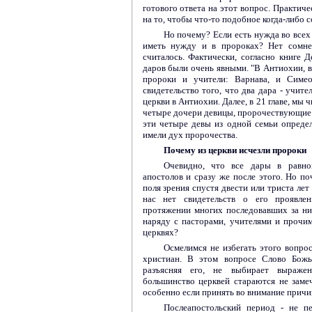
готового ответа на этот вопрос. Практиче
на то, чтобы что-то подобное когда-либо с
Но почему? Если есть нужда во всех 
иметь нужду и в пророках? Нет сомне
считалось. Фактически, согласно книге Д
даров были очень явными. "В Антиохии, 
пророки и учители: Варнава, и Симеон
свидетельство того, что два дара - учит
церкви в Антиохии. Далее, в 21 главе, мы 
четыре дочери девицы, пророчествующие."
эти четыре девы из одной семьи опред
имели дух пророчества.
Почему из церкви исчезли пророки
Очевидно, что все дары в равно
апостолов и сразу же после этого. Но по
поля зрения спустя двести или триста лет
нас нет свидетельств о его проявле
протяжении многих последовавших за ни
наряду с пасторами, учителями и прочи
церквях?
Осмелимся не избегать этого вопро
христиан. В этом вопросе Слово Божь
разъясняя его, не выбирает выражен
большинство церквей стараются не замеч
особенно если принять во внимание причин
Послеапостольский период - не п