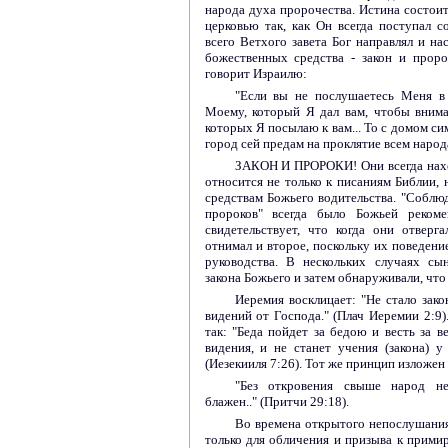
народа духа пророчества. Истина состоит
церковью так, как Он всегда поступал 
всего Ветхого завета Бог направлял и на
божественных средства - закон и прор
говорит Израилю:
"Если вы не послушаетесь Меня в 
Моему, который Я дал вам, чтобы внима
которых Я посылаю к вам... То с домом си
город сей предам на проклятие всем народа
ЗАКОН И ПРОРОКИ! Они всегда наход
относится не только к писаниям Библии, 
средствам Божьего водительства. "Собл
пророков" всегда было Божьей реком
свидетельствует, что когда они отверг
отнимал и второе, поскольку их поведени
руководства. В нескольких случаях сы
закона Божьего и затем обнаруживали, что
Иеремия восклицает: "Не стало зако
видений от Господа." (Плач Иеремии 2:9)
так: "Беда пойдет за бедою и весть за в
видения, и не станет учения (закона) у
(Иезекииля 7:26). Тот же принцип изложе
"Без откровения свыше народ н
блажен.." (Притчи 29:18).
Во времена открытого непослушания
только для обличения и призыва к примир