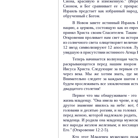
Сиона, красивую и изнеженную." (Иере
Сионом, и Бог сравнивает ее с прекра
Израиль предстает как избранный народ
обрученный с Богом.
В Новом завете истинный Израиль 
нацию, а церковь, состоящую как из евреев
принял Христа своим Спасителем. Таким 
Откровения проливает нам свет на истор
из солнечного света олицетворяет величие 
12 звезд символизируют 12 апостолов. Л
увядшую в присутствии истинного Агнца Б
Теперь начинается волнующая част
раскрывающегося перед нашим взором 
Иисуса Христа. Следующие за первым ст
через века. Мы же хотим знать, где 
Внимательно следите за каждым шагом п
будем прослеживать все злоключения исти
двадцатого столетия!
Первое что мы обнаруживаем - это 
жизнь младенцу. "Она имела во чреве, и к
другое знамение явилось на небе: вот,
головами и десятью рогами, и на головах 
перед женою, которой надлежало родить, 
младенца. И родила она младенца мужеско
все народы жезлом железным; и восхищен
Его." (Откровение 12:2-5).
Кто этот Младенец мужеского пола