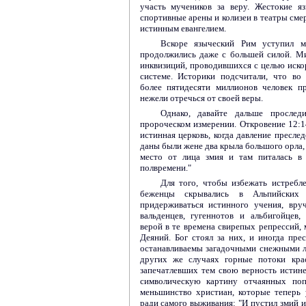
участь мучеников за веру. Жестокие я
спортивные арены и колизеи в театры смерт
истинным евангелием.
Вскоре языческий Рим уступил м
продолжились даже с большей силой. М
инквизиций, проводившихся с целью иско
системе. Историки подсчитали, что во
более пятидесяти миллионов человек п
нежели отречься от своей веры.
Однако, давайте дальше просле
пророческом измерении. Откровение 12:14
истинная церковь, когда давление преслед
даны были жене два крыла большого орла, 
место от лица змия и там питалась в
полвремени."
Для того, чтобы избежать истребле
беженцы скрывались в Альпийских
придерживаться истинного учения, вру
вальденцев, гугеннотов и альбигойцев,
верой в те времена свирепых репрессий, 
Деяний. Бог стоял за них, и иногда пр
останавливаемы загадочными снежными л
других же случаях горные потоки крас
запечатлевших тем свою верность истин
символическую картину отчаянных поп
меньшинство христиан, которые теперь
ради самого выживания: "И пустил змий и