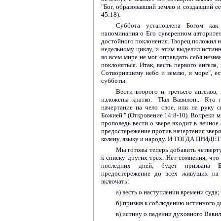
"Бог, образовавший землю и создавший ее.
45:18).
Суббота установлена Богом как
напоминания о Его суверенном авторитете
достойного поклонения. Творец положил 
недельному циклу, и этим выделил истинн
во всем мире не мог оправдать себя незна
поклоняться. Итак, весть первого ангела
Сотворившему небо и землю, и море", е
субботы.
Вести второго и третьего ангелов,
изложены кратко: "Пал Вавилон... Кто 
начертание на чело свое, или на руку 
Божией." (Откровение 14:8-10). Вопреки м
проповедь вести о звере входит в вечное
предостережение против начертания зверя
колену, языку и народу. И ТОГДА ПРИДЕ
Мы готовы теперь добавить четвер
к списку других трех. Нет сомнения, что 
последних дней, будет призвана 
предостережение до всех живущих на 
включать:
а) весть о наступлении времени суда;
б) призыв к соблюдению истинного д
в) истину о падении духовного Вавил