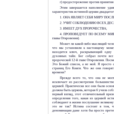
г) предостережение против принятия 
Этим завершается наполнение удив
характеристик истинной церкви двадцатого
1. ОНА ЯВЛЯЕТ СЕБЯ МИРУ ПОСЛЕ
2. УЧИТ СОБЛЮДЕНИЮ ВСЕХ ДЕС
3. ИМЕЕТ ДУХ ПРОРОЧЕСТВА;
4. ПРОПОВЕДУЕТ ПО ВСЕМУ МИР
главы Откровения).
Может ли какой-либо мыслящий чело
что мы установили к настоящему моме
находится ключ, раскрывающий одну
духовных тайн. Бог собрал почти все
пророческой 12-й главе Откровения. Посм
Это Божий список, а не мой. Я просто 
страниц Его Книги. Что же они говоря
времени?
Прежде всего то, что она не могл
исключает из рассмотрения большинст
церквей. Практически все они были основ
должна быть церковь, которая б учила соб
первый взгляд, этот отличительный при
определения того, какая из церквей ист
соблюдают в жизни послушание великому
это не так? Истина состоит в том, ч
деноминации даже хотя бы просто прете