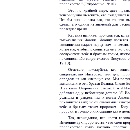
пророчества." (Откровение 19:10).
Это, по крайней мере, дает прави
теперь нужно выяснить, что вкладывает в
Что бы оно ни означало, это то, что в
сделал его одним из знамений для распо
последнее время.
Картина начинает проясняться, когда
высказывания Иоанна. Иоанну является 
восхищении падает перед ним на землю.
ногам его, чтобы поклониться ему; но он с
сослужитель тебе и братьям твоим, имею
поклонись; ибо свидетельство Иисусово е
19:10).
Отметьте, пожалуйста, кто опи
свидетельство Иисусово, или дух прор
определены как имеющие его. Мы получ
выясним, кто эти братья Иоанна. Слово Б
В 22 главе Откровения, стихах 8 и 9 Ио
добавляя одну небольшую деталь: "Я, Иоа
услышал и увидел, пал к ногам Ангела
поклониться ему; но он сказал мне: смотри
тебе и братьям твоим пророкам... Богу
пророки, и только о них сказано как о им
Так, неожиданно, все части голово
Имеющие дух пророчества - это сами прор
пророчества" было названо простое