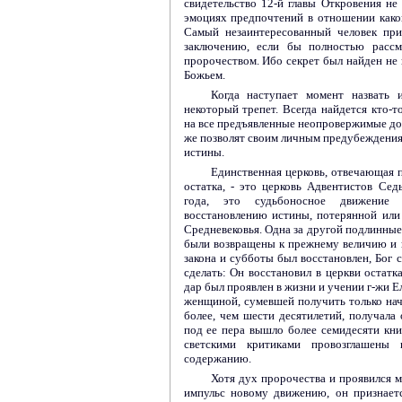
свидетельство 12-й главы Откровения н
эмоциях предпочтений в отношении како
Самый незаинтересованный человек пр
заключению, если бы полностью рассм
пророчеством. Ибо секрет был найден не 
Божьем.
Когда наступает момент назвать 
некоторый трепет. Всегда найдется кто-т
на все предъявленные неопровержимые дока
же позволят своим личным предубеждениям
истины.
Единственная церковь, отвечающая 
остатка, - это церковь Адвентистов Се
года, это судьбоносное движение 
восстановлению истины, потерянной или
Средневековья. Одна за другой подлинные
были возвращены к прежнему величию и кр
закона и субботы был восстановлен, Бог с
сделать: Он восстановил в церкви остатк
дар был проявлен в жизни и учении г-жи 
женщиной, сумевшей получить только нача
более, чем шести десятилетий, получала 
под ее пера вышло более семидесяти кн
светскими критиками провозглашены
содержанию.
Хотя дух пророчества и проявился 
импульс новому движению, он признаетс