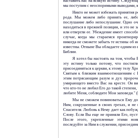
наставить нас на всякую истину. Следующ
мы поступим с неоспоримыми выводами, 
Никто не может избежать принятия р
рода. Мы можем либо принять ее, либ
послушание либо непослушание. Одно оч
находиться в прежней позиции, и это не з
или отвергли ее. Убеждение имеет способн
случае, когда мы стараемся проигнори
никогда не сможете забыть те истины об и
известны. Отныне Вы обладаете одним из 
Библии.
Я хотел бы настоять на том, чтобы
эту истину только потому, что постигл
присоединяться к церкви, к этому телу Хр
Святым к близким взаимоотношениям с 
этим потрясающим разум и дух пророче
умирающего вместо Вас на кресте. Он виси
что кто-то не любил Его до такой степени
любите Меня, соблюдите Мои заповеди." (
Мы не сможем повиноваться Ему до 
Ним, сокрушенные в своих грехах, и не
Спасителя. Любовь к Нему дает как побужд
Слову. Если Вы еще не приняли Его, пус
После этого, укрепленные этими нов
последуйте за Ним в служении, присоедин