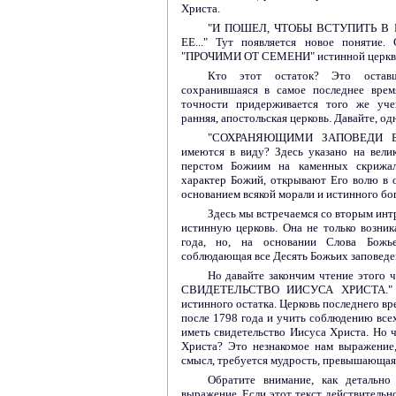
Христа.
"И ПОШЕЛ, ЧТОБЫ ВСТУПИТЬ В
ЕЕ..." Тут появляется новое понятие.
"ПРОЧИМИ ОТ СЕМЕНИ" истинной церкви, т
Кто этот остаток? Это оставш
сохранившаяся в самое последнее врем
точности придерживается того же уче
ранняя, апостольская церковь. Давайте, од
"СОХРАНЯЮЩИМИ ЗАПОВЕДИ БОЖИ
имеются в виду? Здесь указано на вели
перстом Божиим на каменных скрижал
характер Божий, открывают Его волю в 
основанием всякой морали и истинного бо
Здесь мы встречаемся со вторым ин
истинную церковь. Она не только возник
года, но, на основании Слова Божье
соблюдающая все Десять Божьих заповеде
Но давайте закончим чтение этог
СВИДЕТЕЛЬСТВО ИИСУСА ХРИСТА." Зд
истинного остатка. Церковь последнего вр
после 1798 года и учить соблюдению всех
иметь свидетельство Иисуса Христа. Но ч
Христа? Это незнакомое нам выражение,
смысл, требуется мудрость, превышающая
Обратите внимание, как детально
выражение. Если этот текст действитель