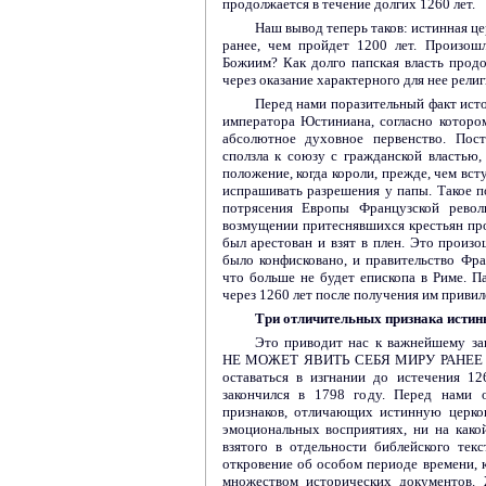
продолжается в течение долгих 1260 лет.
Наш вывод теперь таков: истинная це
ранее, чем пройдет 1200 лет. Произош
Божиим? Как долго папская власть прод
через оказание характерного для нее рели
Перед нами поразительный факт исто
императора Юстиниана, согласно которо
абсолютное духовное первенство. Пост
сползла к союзу с гражданской властью, 
положение, когда короли, прежде, чем вс
испрашивать разрешения у папы. Такое 
потрясения Европы Французской рево
возмущении притеснявшихся крестьян про
был арестован и взят в плен. Это произ
было конфисковано, и правительство Фра
что больше не будет епископа в Риме. Па
через 1260 лет после получения им привиле
Три отличительных признака истин
Это приводит нас к важнейшему
НЕ МОЖЕТ ЯВИТЬ СЕБЯ МИРУ РАНЕЕ 17
оставаться в изгнании до истечения 12
закончился в 1798 году. Перед нами 
признаков, отличающих истинную церков
эмоциональных восприятиях, ни на како
взятого в отдельности библейского тек
откровение об особом периоде времени,
множеством исторических документов. 