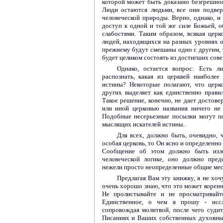
которой может быть доказано безгрешно
Люди остаются людьми, все они подве
человеческой природы. Верно, однако, и
доступ к одной и той же силе Божьей, 
слабостями. Таким образом, всякая церк
людей, находящихся на разных уровнях 
прежнему будут смешаны одно с другим, т
будет целиком состоять из достигших сов
Однако, остается вопрос: Есть л
распознать, какая из церквей наиболее
истины? Некоторые полагают, что церк
других выделяет как единственно прави
Такое решение, конечно, не дает достове
или иной церковью названия ничего не
Подобные несерьезные посылки могут п
мыслящих искателей истины.
Для всех, должно быть, очевидно, ч
особая церковь, то Он ясно и определенно
Сообщение об этом должно быть изл
человеческой логике, оно должно пред
нежели просто неопределенные общие мес
Предлагая Вам эту книжку, я не хочу
очень хорошо знаю, что это может корен
Не пролистывайте и не просматривайт
Единственное, о чем я прошу - исс
сопровождая молитвой, после чего суди
Писаниях и Ваших собственных духовны