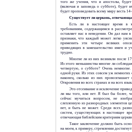
того же учения, что и апостолы, будет
(включая и заповедь о субботе), будет и
будет проповедовать всему миру весть 14-
Существует ли церковь, отвечающа
Есть ли в настоящее время в м
требованиям, содержащимся в рассмотр
оставляет нас в неведении. Он дал нам в
признаки, что каждый может легко уясн
применить эти четыре великих опозн
приводящих в замешательство имен и у
трудно.
Многие ли из них возникли после 1
Из этого меньшинства многие ли соблюдаю
четвертую, о субботе? Очень немногие
одной руки. Из этих совсем уж немногих 
наконец, сколько из них провозглашает 
Откровения во всех странах и на всех язык
Это отсеивание и исключение приводи
ли мы того, или нет. Я был бы более, ч
сейчас мучиться вопросом, не изобр
слепленную из разнородных элементов цер
нет, и быть не может. Среди всех разн
систем, существующих в настоящее вре
отвечающая библейским критериям церкви
Такое заключение должно быть основ
на моем, к примеру, стремлении достигну