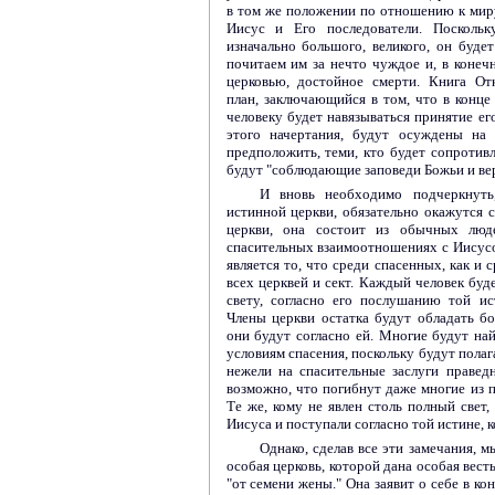
в том же положении по отношению к миру,
Иисус и Его последователи. Поскольк
изначально большого, великого, он буде
почитаем им за нечто чуждое и, в конечн
церковью, достойное смерти. Книга От
план, заключающийся в том, что в конце
человеку будет навязываться принятие его
этого начертания, будут осуждены на
предположить, теми, кто будет сопротивл
будут "соблюдающие заповеди Божьи и веру
И вновь необходимо подчеркнуть
истинной церкви, обязательно окажутся с
церкви, она состоит из обычных люд
спасительных взаимоотношениях с Иисус
является то, что среди спасенных, как и
всех церквей и сект. Каждый человек буд
свету, согласно его послушанию той ис
Члены церкви остатка будут обладать б
они будут согласно ей. Многие будут н
условиям спасения, поскольку будут полаг
нежели на спасительные заслуги правед
возможно, что погибнут даже многие из п
Те же, кому не явлен столь полный свет,
Иисуса и поступали согласно той истине, 
Однако, сделав все эти замечания, м
особая церковь, которой дана особая весть
"от семени жены." Она заявит о себе в ко