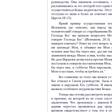
руководства. Они начинали осознавать, 
расплачивались за это потерей того единс
осуществляться Божье водительство. Отсту
отступил от меня и более не отвечает мне
Царств 28:15).
Яркий пример осуществления эт
Иезекииля, где описано, как народ п
человеческий! говори со старейшинами Из
Господь Бог: вы пришли вопросить Ме
говорит Господь Бог." (Иезекииля, 20:3)
намерен отвечать? Ответ на этот вопрос н
им заповеди Мои, и объявил им Мои п
человек жив был бы через них; дал им т
знамением между Мною и ими, чтобы знал
Но дом Израилев возмутился против Меня
поступали и отвергли постановления Мои,
бы через них, и субботы Мои нарушали, 
Мою в пустыне, чтобы истребить их."
Без сомнения, из этого мы можем ус
Бог отказал в Своем руководстве, была в
закона и нарушали Его субботы. И имен
вызвало особенное неудовольствие Божье.
Теперь мы готовы рассмотреть вопро
и причине, по которой их не стало спуст
заключения. Что произошло с законом Б
церкви перестал проявляться дар прор
времени свидетельствует о том, что в у