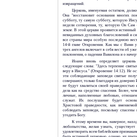
извращений.
Церковь, именуемая остатком, должн
Она "восстановит основания многих пок
субботу, ту самую субботу, которую Иису
недели сотворения, ту, которую Он Сам
земле. В этой церкви проявится истинный
невиданных духовных благословений и сил
все страны мира особую последнюю вест
14-й главе Откровения. Как мы с Вами у
трех ангелов включает в себя вести об уж
поклонения, о падении Вавилона и о начер
Иоанн вновь определяет церковь 
следующие слова: "Здесь терпение свят
веру в Иисуса." (Откровение 14:12). Не о
эти соблюдающие заповеди святые полу
совершают, только благодаря их доверию И
не будут хвалиться своей праведностью 
дела как на средство спасения. Более, че
личные, наполненные любовью, отношен
служат. Их послушание будет основа
Христовой праведности, как вменяемо
соблюдать заповеди, поскольку спасены 
угодить Богу.
К этому времени вы, наверное, нахо
любопытства, желая узнать, существует 
удовлетворить всем библейским признакам
быть истинной церковью, однако, их прет