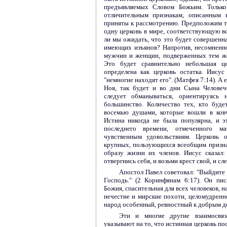
предъявляемых Словом Божьим. Только
отличительным признакам, описанным 
приняты к рассмотрению. Предположим те
одну церковь в мире, соответствующую 
ли мы ожидать, что это будет совершенна
имеющих изъянов? Напротив, несомненно
мужчин и женщин, подверженных тем же 
Это будет сравнительно небольшая це
определена как церковь остатка. Иисус
"немногие находят его". (Матфея 7:14). А 
Ноя, так будет и во дни Сына Человече
следует обманываться, ориентируясь 
большинство. Количество тех, кто буде
восемью душами, которые вошли в ковч
Истина никогда не была популярна, и 
последнего времени, отмеченного м
чувственным удовольствиям. Церковь 
крупных, пользующихся всеобщим призна
образу жизни их членов. Иисус сказал
отвергнись себя, и возьми крест свой, и с
Апостол Павел советовал: "Выйдите 
Господь." (2 Коринфянам 6:17). Он пис
Божия, спасительная для всех человеков, 
нечестие и мирские похоти, целомудренно
народ особенный, ревностный к добрым дел
Эти и многие другие взаимосвяз
указывают на то, что истинная церковь по