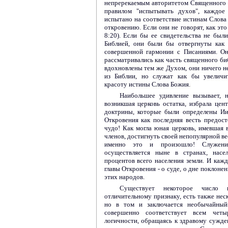
непререкаемым авторитетом Священного 
правилом "испытывать духов", каждое
испытано на соответствие истинам Слова 
откровению. Если они не говорят, как это 
8:20). Если бы ее свидетельства не был
Библией, они были бы отвергнуты как 
совершенной гармонии с Писаниями. Он
рассматривались как часть священного би
вдохновлены тем же Духом, они ничего н
из Библии, но служат как бы увеличи
красоту истины Слова Божия.
Наибольшее удивление вызывает, н
возникшая церковь остатка, избрала цен
доктрины, которые были определены Ии
Откровения как последняя весть предост
чудо! Как могла юная церковь, имевшая в
членов, достигнуть своей непопулярной в
именно это и произошло! Служени
осуществляется ныне в странах, насе
процентов всего населения земли. И кажд
главы Откровения - о суде, о дне поклонен
этих народов.
Существует некоторое число 
отличительному признаку, есть также нес
но в том и заключается необычайный 
совершенно соответствует всем чет
логичности, обращаясь к здравому сужд