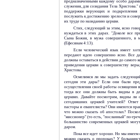
предназначенными каждому особо дарами
служения, для созидания Тела Христова." 
поддержки верующих и подкрепления 
послужить к достижению зрелости и совер
их труде по назиданию церкви.
Стих, следующий за этим, ясно говор
нуждаться в этих дарах. "Доколе все п
Сына Божия, в мужа совершенного, в м
(Ефесянам 4:13).
Если человеческий язык имеет хоть
передают идею совершенно ясно. Все да
должны оставаться в действии до самого 
приведения церкви к совершенству веры
Христова.
Осмелимся ли мы задать следующий
сегодня эти дары? Если они были пре
осуществления своей работы освящения вп
тогда все они должны быть видны в д
церквях. Давайте посмотрим, видны ли
сегодняшних церквей учителей? Ответ
пасторы и евангелисты? Они имеются пра
что можно сказать об апостолах? Поскол
"миссионер" (то есть, "посланный" по-греч
большинство современных церквей могут
даром.
Пока все идет хорошо. Но мы имеем 
можно сказать о пророках? У большинст