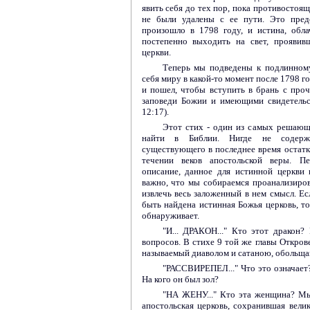
явить себя до тех пор, пока противостоя
не были удалены с ее пути. Это пред
произошло в 1798 году, и истина, обла
постепенно выходить на свет, проявив
церкви.
Теперь мы подведены к подлинном
себя миру в какой-то момент после 1798 го
и пошел, чтобы вступить в брань с про
заповеди Божии и имеющими свидетельс
12:17).
Этот стих - один из самых решающ
найти в Библии. Нигде не содерж
существующего в последнее время остат
течении веков апостольской веры. П
описание, данное для истинной церкви 
важно, что мы собираемся проанализиров
извлечь весь заложенный в нем смысл. Ес
быть найдена истинная Божья церковь, то
обнаруживает.
"И... ДРАКОН..." Кто этот дракон
вопросов. В стихе 9 той же главы Откров
называемый диаволом и сатаною, обольщ
"РАССВИРЕПЕЛ..." Что это означает? 
На кого он был зол?
"НА ЖЕНУ..." Кто эта женщина? Мы
апостольская церковь, сохранившая вели